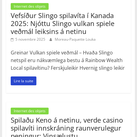
Internet des objets
Vefsíður Slingo spilavíta í Kanada
2025: Njóttu Slingo vulkan spiele
veðmál leiksins á netinu
5 novembre 2025
Moreau-Paquette Louka
Greinar Vulkan spiele veðmál – Hvaða Slingo
netspil eru nákvæmlega bestu á Rainbow Wealth
Local spilavítinu? Ferskjuleikir Hvernig slingo leikir
Lire la suite
Internet des objets
Spilaðu Keno á netinu, verde casino
spilavíti innskráning raunverulegur
peningur: Vinsælustu