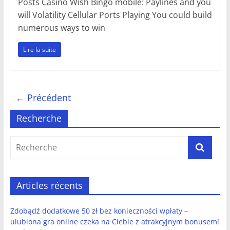
Posts Casino Wish Bingo mobile: Paylines and you
will Volatility Cellular Ports Playing You could build
numerous ways to win
Lire la suite
← Précédent
Recherche
Articles récents
Zdobądź dodatkowe 50 zł bez konieczności wpłaty –
ulubiona gra online czeka na Ciebie z atrakcyjnym bonusem!