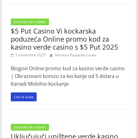
Internet des objets
$5 Put Casino Vi kockarska
poduzeća Online promo kod za
kasino verde casino s $5 Put 2025
5 novembre 2025
Moreau-Paquette Louka
Blogovi Online promo kod za kasino verde casino
| Obrazovani bonusi za kockanje od 5 dolara u
Kanadi Mobilno kockanje
Lire la suite
Internet des objets
Uključujući uništene verde kasino