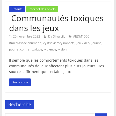
Enfants
Internet des objets
Communautés toxiques
dans les jeux
20 novembre 2022
Da Silva Lily
#EDM1560
,
,
,
,
,
#médiassocionumérique
#sexisme
impacts
jeu vidéo
jeunne
,
,
,
pour et contre
toxique
violence
vision
Il semble que les comportements toxiques dans les
communautés de jeux affectent plusieurs joueurs. Des
sources affirment que certains jeux
Lire la suite
Recherche