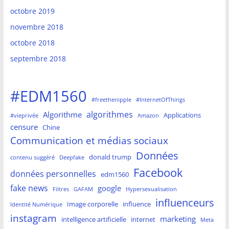
octobre 2019
novembre 2018
octobre 2018
septembre 2018
#EDM1560
#freethenipple
#InternetOfThings
algorithmes
Algorithme
Applications
#vieprivée
Amazon
censure
Chine
Communication et médias sociaux
Données
donald trump
contenu suggéré
Deepfake
Facebook
données personnelles
edm1560
fake news
google
Filtres
GAFAM
Hypersexualisation
influenceurs
Image corporelle
influence
Identité Numérique
instagram
marketing
intelligence artificielle
internet
Meta