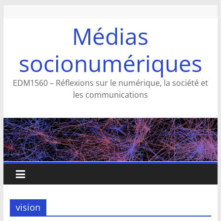
Aller
au
Médias
contenu
socionumériques
EDM1560 – Réflexions sur le numérique, la société et
les communications
vision