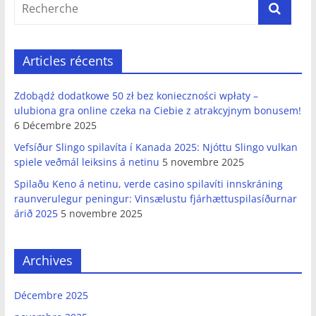
Articles récents
Zdobądź dodatkowe 50 zł bez konieczności wpłaty –
ulubiona gra online czeka na Ciebie z atrakcyjnym bonusem!
6 Décembre 2025
Vefsíður Slingo spilavíta í Kanada 2025: Njóttu Slingo vulkan
spiele veðmál leiksins á netinu
5 novembre 2025
Spilaðu Keno á netinu, verde casino spilavíti innskráning
raunverulegur peningur: Vinsælustu fjárhættuspilasíðurnar
árið 2025
5 novembre 2025
Archives
Décembre 2025