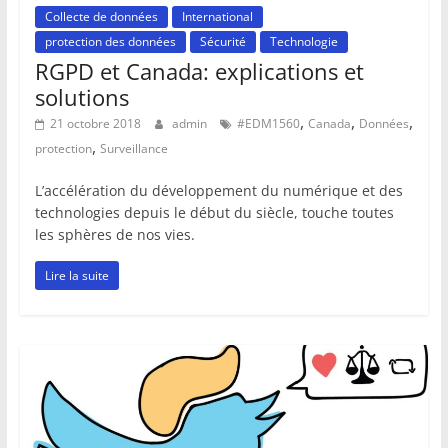
Collecte de données
International
protection des données
Sécurité
Technologie
RGPD et Canada: explications et
solutions
,
,
,
21 octobre 2018
admin
#EDM1560
Canada
Données
,
protection
Surveillance
L’accélération du développement du numérique et des
technologies depuis le début du siècle, touche toutes
les sphères de nos vies.
Lire la suite