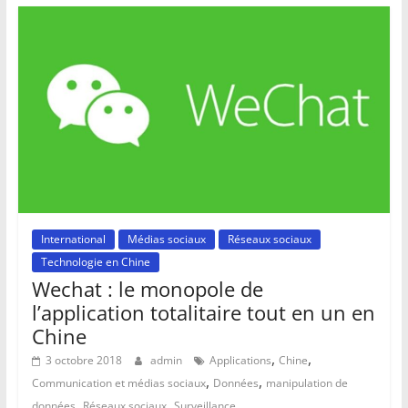
International
Médias sociaux
Réseaux sociaux
Technologie en Chine
Wechat : le monopole de
l’application totalitaire tout en un en
Chine
,
,
3 octobre 2018
admin
Applications
Chine
,
,
Communication et médias sociaux
Données
manipulation de
,
,
données
Réseaux sociaux
Surveillance