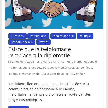
EDM1560
International
Médias sociaux
politique
Réseaux sociaux
Twitter
Est-ce que la twiplomacie
remplacera la diplomatie?
,
24 octobre 2022
Ayotte Laurianne
diplomatie
donald
,
,
,
,
,
trump
élections québec
Facebook
médias sociaux
politique
,
,
,
politique internationale
Réseaux sociaux
TikTok
twitter
Traditionnellement, la diplomatie est basée sur la
communication de personne à personne,
majoritairement entre diplomates envoyés par des
dirigeants politiques.