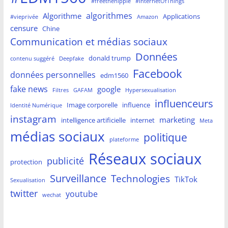
#freethenipple
#InternetOfThings
algorithmes
Algorithme
Applications
#vieprivée
Amazon
censure
Chine
Communication et médias sociaux
Données
donald trump
contenu suggéré
Deepfake
Facebook
données personnelles
edm1560
fake news
google
Filtres
GAFAM
Hypersexualisation
influenceurs
Image corporelle
influence
Identité Numérique
instagram
marketing
intelligence artificielle
internet
Meta
médias sociaux
politique
plateforme
Réseaux sociaux
publicité
protection
Surveillance
Technologies
TikTok
Sexualisation
twitter
youtube
wechat