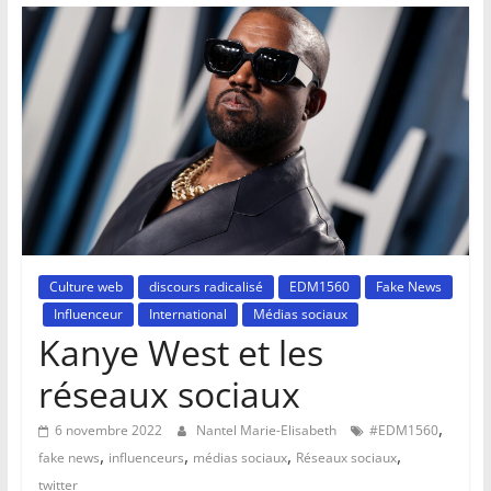
Culture web
discours radicalisé
EDM1560
Fake News
Influenceur
International
Médias sociaux
Kanye West et les
réseaux sociaux
,
6 novembre 2022
Nantel Marie-Elisabeth
#EDM1560
,
,
,
,
fake news
influenceurs
médias sociaux
Réseaux sociaux
twitter