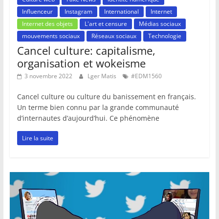
Influenceur
Instagram
International
Internet
Internet des objets
L'art et censure
Médias sociaux
mouvements sociaux
Réseaux sociaux
Technologie
Cancel culture: capitalisme,
organisation et wokeisme
3 novembre 2022
Lger Matis
#EDM1560
Cancel culture ou culture du banissement en français.
Un terme bien connu par la grande communauté
d’internautes d’aujourd’hui. Ce phénomène
Lire la suite