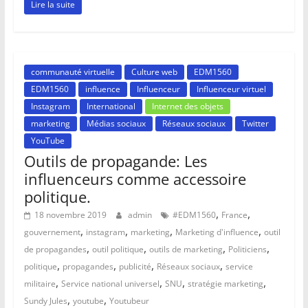
Lire la suite
communauté virtuelle
Culture web
EDM1560
EDM1560
influence
Influenceur
Influenceur virtuel
Instagram
International
Internet des objets
marketing
Médias sociaux
Réseaux sociaux
Twitter
YouTube
Outils de propagande: Les
influenceurs comme accessoire
politique.
,
,
18 novembre 2019
admin
#EDM1560
France
,
,
,
,
gouvernement
instagram
marketing
Marketing d'influence
outil
,
,
,
,
de propagandes
outil politique
outils de marketing
Politiciens
,
,
,
,
politique
propagandes
publicité
Réseaux sociaux
service
,
,
,
,
militaire
Service national universel
SNU
stratégie marketing
,
,
Sundy Jules
youtube
Youtubeur