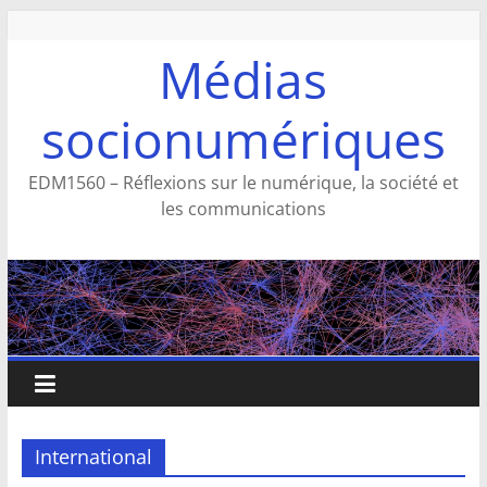
Aller
au
Médias
contenu
socionumériques
EDM1560 – Réflexions sur le numérique, la société et
les communications
International