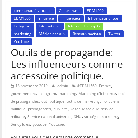
communauté virtuelle
Culture web
EDM1560
EDM1560
influence
Influenceur
Influenceur virtuel
Instagram
International
Internet des objets
marketing
Médias sociaux
Réseaux sociaux
Twitter
YouTube
Outils de propagande:
Les influenceurs comme
accessoire politique.
,
,
18 novembre 2019
admin
#EDM1560
France
,
,
,
,
gouvernement
instagram
marketing
Marketing d'influence
outil
,
,
,
,
de propagandes
outil politique
outils de marketing
Politiciens
,
,
,
,
politique
propagandes
publicité
Réseaux sociaux
service
,
,
,
,
militaire
Service national universel
SNU
stratégie marketing
,
,
Sundy Jules
youtube
Youtubeur
Vous êtes-vous déjà demandé comment le