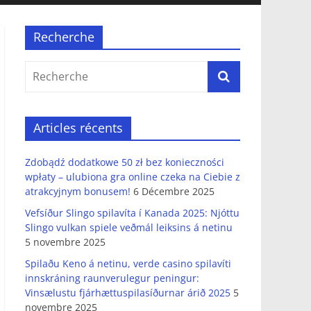
Recherche
Articles récents
Zdobądź dodatkowe 50 zł bez konieczności
wpłaty – ulubiona gra online czeka na Ciebie z
atrakcyjnym bonusem!
6 Décembre 2025
Vefsíður Slingo spilavíta í Kanada 2025: Njóttu
Slingo vulkan spiele veðmál leiksins á netinu
5 novembre 2025
Spilaðu Keno á netinu, verde casino spilavíti
innskráning raunverulegur peningur:
Vinsælustu fjárhættuspilasíðurnar árið 2025
5
novembre 2025