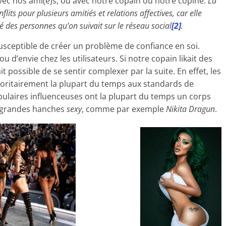
 avec nos ami(e)s, ou avec notre copain ou notre copine.
La
lits pour plusieurs amitiés et relations affectives, car elle
té des personnes qu’on suivait sur le réseau social
[2]
.
 susceptible de créer un problème de confiance en soi.
u d’envie chez les utilisateurs. Si notre copain likait des
tait possible de se sentir complexer par la suite. En effet, les
oritairement la plupart du temps aux standards de
opulaires influenceuses ont la plupart du temps un corps
es grandes hanches
sexy
, comme par exemple
Nikita Dragun
.