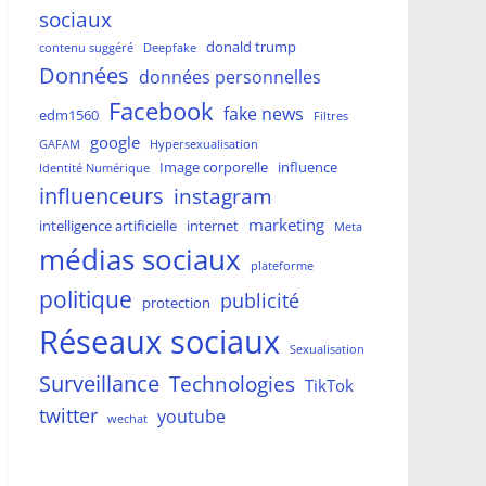
sociaux
donald trump
contenu suggéré
Deepfake
Données
données personnelles
Facebook
fake news
edm1560
Filtres
google
GAFAM
Hypersexualisation
Image corporelle
influence
Identité Numérique
influenceurs
instagram
marketing
intelligence artificielle
internet
Meta
médias sociaux
plateforme
politique
publicité
protection
Réseaux sociaux
Sexualisation
Surveillance
Technologies
TikTok
twitter
youtube
wechat