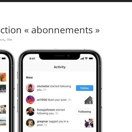
onction « abonnements »
,
nce
like