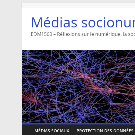
Aller
au
Médias socionu
contenu
EDM1560 – Réflexions sur le numérique, la so
MÉDIAS SOCIAUX
PROTECTION DES DONNÉES