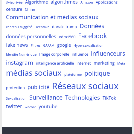
algorithmes
Algorithme
Applications
#vieprivée
Amazon
censure
Chine
Communication et médias sociaux
Données
donald trump
contenu suggéré
Deepfake
Facebook
données personnelles
edm1560
fake news
google
Filtres
GAFAM
Hypersexualisation
influenceurs
Image corporelle
influence
Identité Numérique
instagram
marketing
intelligence artificielle
internet
Meta
médias sociaux
politique
plateforme
Réseaux sociaux
publicité
protection
Surveillance
Technologies
TikTok
Sexualisation
twitter
youtube
wechat