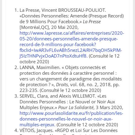
La Presse, Vincent BROUSSEAU-POULIOT.
«Données Personnelles: Amende (Presque Record)
de 9 Millions Pour Facebook.»
La Presse
[Montréal,QC], 20 Mai 2020,
http://www.lapresse.ca/affaires/entreprises/2020-
05-20/donnees-personnelles-amende-presque-
record-de-9-millions-pour-facebook?
fbclid=IwAR3vFL6vABh5nezL2AiRH7bqOH5kPlM-
J5IzTHNPvjxOoAD7nPtoXdtuHf8.
(Consulté le 12
octobre 2020)
LANNA, Maximilien. « Objets connectés et
protection des données à caractère personnel :
vers un changement de paradigme des modalités
de protection ? »,
Droits
, vol. 68, no. 2, 2018, pp.
223-235. (Consulté le 12 octobre 2020)
SERVEL, Clara, and Alexis WILLEMOT. «Les
Données Personnelles : Le Nouvel or Noir Aux
Multiples Enjeux.»
Pour La Solidarité
, 3 Mars 2020,
http://www.pourlasolidarite.eu/fr/publication/les-
donnees-personnelles-le-nouvel-or-noir-aux-
multiples-enjeux.
(Consulté le 12 octobre 2020)
VÉTOIS, Jacques. «RGPD et Loi Sur Les Données