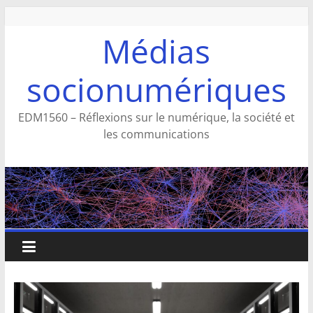
Aller
au
Médias
contenu
socionumériques
EDM1560 – Réflexions sur le numérique, la société et
les communications