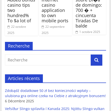
casino tips
casino
de domingo:
two
application
700 � +
hundred%
to own
cincuenta
To $a lot of
mobile ports
Tiradas De
balde
22 octobre
22 septembre
1 octobre 2025
2025
2025
Recherche
Articles récents
Zdobądź dodatkowe 50 zł bez konieczności wpłaty –
ulubiona gra online czeka na Ciebie z atrakcyjnym bonusem!
6 Décembre 2025
Vefsíður Slingo spilavíta í Kanada 2025: Njóttu Slingo vulkan