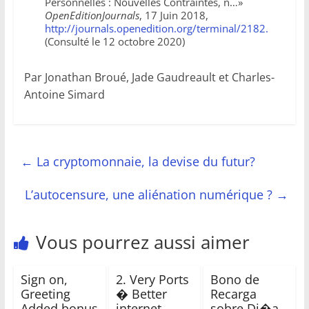
Personnelles : Nouvelles Contraintes, n…»
OpenEditionJournals
, 17 Juin 2018,
http://journals.openedition.org/terminal/2182.
(Consulté le 12 octobre 2020)
Par Jonathan Broué, Jade Gaudreault et Charles-
Antoine Simard
←
La cryptomonnaie, la devise du futur?
L’autocensure, une aliénation numérique ?
→
Vous pourrez aussi aimer
Sign on,
2. Very Ports
Bono de
Greeting
� Better
Recarga
Added bonus
internet
sobre Di�a