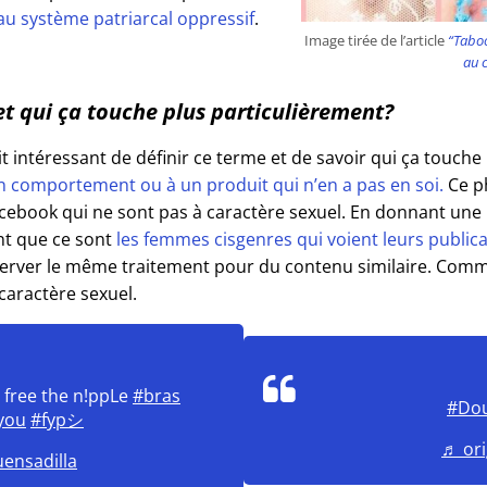
s au système patriarcal oppressif
.
Image tirée de l’article
“Taboo
au c
et qui ça touche plus particulièrement?
it intéressant de définir ce terme et de savoir qui ça touch
n comportement ou à un produit qui n’en a pas en soi.
Ce p
cebook qui ne sont pas à caractère sexuel. En donnant une 
nt que ce sont
les femmes cisgenres qui voient leurs publica
erver le même traitement pour du contenu similaire. Comme
aractère sexuel.
 free the n!ppLe
#bras
#Dou
you
#fypシ
♬ ori
uensadilla