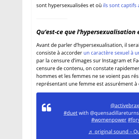
sont hypersexualisées et où
ils sont captif
Qu’est-ce que l’hypersexualisation 
Avant de parler d’hypersexualisation, il sera
consiste à accorder
un caractère sexuel à u
par la censure d’images sur Instagram et Fa
censure de contenu, on constate rapideme
hommes et les femmes ne se voient pas rés
représentant une femme est assurément à c
@activebrax
#duet
with @quensadillareturns
#womenpower
#for
♬ original sound – Q