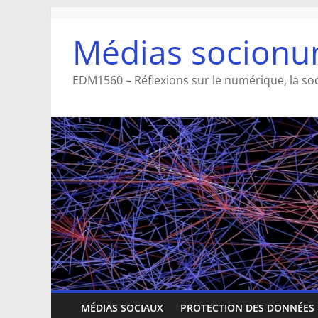
Aller
au
Médias socionu
contenu
EDM1560 – Réflexions sur le numérique, la so
MÉDIAS SOCIAUX
PROTECTION DES DONNÉES