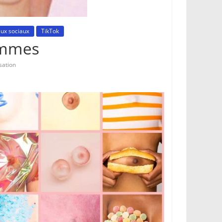
ux sociaux
TikTok
emmes
sation