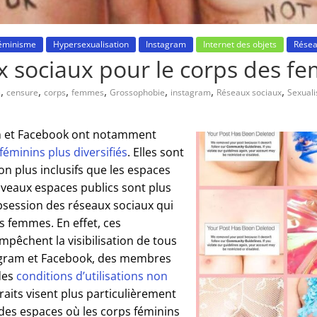
éminisme
Hypersexualisation
Instagram
Internet des objets
Résea
x sociaux pour le corps des f
,
,
,
,
,
,
,
e
censure
corps
femmes
Grossophobie
instagram
Réseaux sociaux
Sexuali
ram et Facebook ont notamment
féminins plus diversifiés
. Elles sont
n plus inclusifs que les espaces
uveaux espaces publics sont plus
obsession des réseaux sociaux qui
s femmes. En effet, ces
mpêchent la visibilisation de tous
agram et Facebook, des membres
 des
conditions d’utilisations non
raits visent plus particulièrement
des espaces où les corps féminins