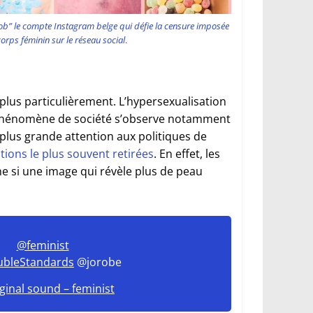
b” le compte Instagram belge qui défie la censure imposée
orps féminin sur le réseau social
.
e plus particulièrement. L’hypersexualisation
hénomène de société s’observe notamment
plus grande attention aux politiques de
tions le plus souvent retirées
. En effet, les
 si une image qui révèle plus de peau
@feminist
bleStandards
@jorobe
ginal sound – feminist