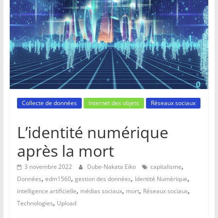
Collecte de données
Internet des objets
Réseaux sociaux
L’identité numérique
après la mort
,
3 novembre 2022
Dube-Nakata Eiko
capitalisme
,
,
,
,
Données
edm1560
gestion des données
Identité Numérique
,
,
,
,
intelligence artificielle
médias sociaux
mort
Réseaux sociaux
,
Technologies
Upload