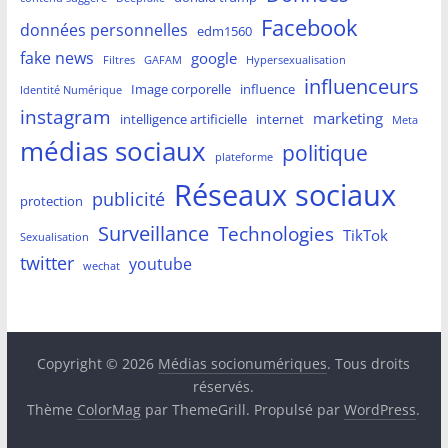
Facebook
données personnelles
edm1560
fake news
google
Filtres
GAFAM
Hypersexualisation
influenceurs
Image corporelle
influence
Identité Numérique
instagram
marketing
intelligence artificielle
internet
Meta
médias sociaux
politique
plateforme
Réseaux sociaux
publicité
protection
Surveillance
Technologies
TikTok
Sexualisation
twitter
youtube
wechat
Copyright © 2026
Médias socionumériques
. Tous droits
réservés.
Thème
ColorMag
par ThemeGrill. Propulsé par
WordPress
.