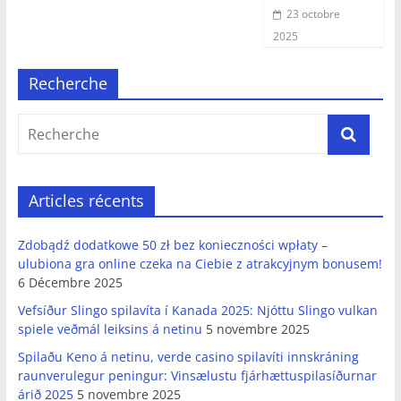
23 octobre
2025
Recherche
Articles récents
Zdobądź dodatkowe 50 zł bez konieczności wpłaty –
ulubiona gra online czeka na Ciebie z atrakcyjnym bonusem!
6 Décembre 2025
Vefsíður Slingo spilavíta í Kanada 2025: Njóttu Slingo vulkan
spiele veðmál leiksins á netinu
5 novembre 2025
Spilaðu Keno á netinu, verde casino spilavíti innskráning
raunverulegur peningur: Vinsælustu fjárhættuspilasíðurnar
árið 2025
5 novembre 2025