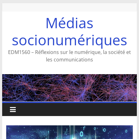
Aller
au
Médias
contenu
socionumériques
EDM1560 – Réflexions sur le numérique, la société et
les communications