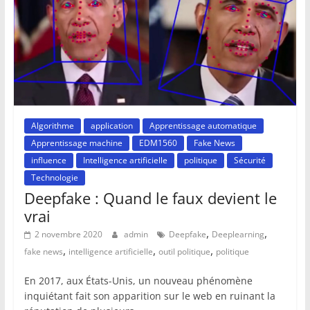
Algorithme
application
Apprentissage automatique
Apprentissage machine
EDM1560
Fake News
influence
Intelligence artificielle
politique
Sécurité
Technologie
Deepfake : Quand le faux devient le
vrai
,
,
2 novembre 2020
admin
Deepfake
Deeplearning
,
,
,
fake news
intelligence artificielle
outil politique
politique
En 2017, aux États-Unis, un nouveau phénomène
inquiétant fait son apparition sur le web en ruinant la