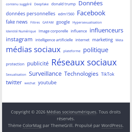
Données
donald trump
contenu suggéré
Deepfake
Facebook
données personnelles
edm1560
fake news
google
Filtres
GAFAM
Hypersexualisation
influenceurs
Image corporelle
influence
Identité Numérique
instagram
marketing
intelligence artificielle
internet
Meta
médias sociaux
politique
plateforme
Réseaux sociaux
publicité
protection
Surveillance
Technologies
TikTok
Sexualisation
twitter
youtube
wechat
Copyright © 2026
Médias socionumériques
. Tous droits
réservés.
Thème
ColorMag
par ThemeGrill. Propulsé par
WordPress
.