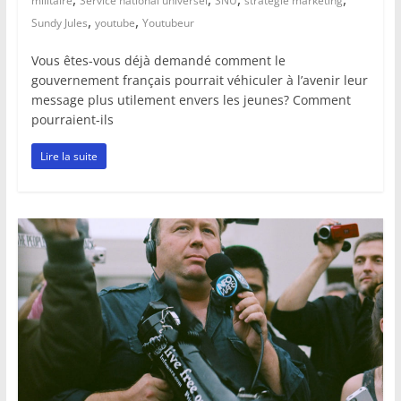
militaire
Service national universel
SNU
stratégie marketing
,
,
Sundy Jules
youtube
Youtubeur
Vous êtes-vous déjà demandé comment le
gouvernement français pourrait véhiculer à l’avenir leur
message plus utilement envers les jeunes? Comment
pourraient-ils
Lire la suite