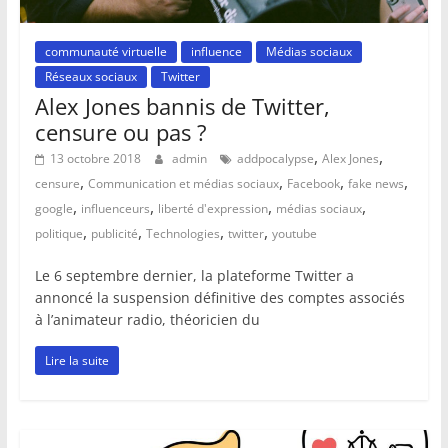
communauté virtuelle
influence
Médias sociaux
Réseaux sociaux
Twitter
Alex Jones bannis de Twitter,
censure ou pas ?
,
,
13 octobre 2018
admin
addpocalypse
Alex Jones
,
,
,
,
censure
Communication et médias sociaux
Facebook
fake news
,
,
,
,
google
influenceurs
liberté d'expression
médias sociaux
,
,
,
,
politique
publicité
Technologies
twitter
youtube
Le 6 septembre dernier, la plateforme Twitter a
annoncé la suspension définitive des comptes associés
à l’animateur radio, théoricien du
Lire la suite