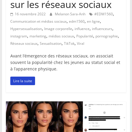
sur les réseaux sociaux
,
16 novembre 2022
Melanon Sara-Anh
#EDM1560
,
,
,
Communication et médias sociaux
edm1560
en ligne
,
,
,
,
Hypersexualisation
Image corporelle
influence
influenceurs
,
,
,
,
,
instagram
marketing
médias sociaux
Popularité
pornographie
,
,
,
Réseaux sociaux
Sexualisation
TikTok
Viral
Avant l’émergence des réseaux sociaux, on associait
souvent la popularité chez les jeunes au statut social et
à l’apparence physique.
Lire la suite