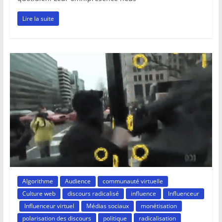
Lire la suite
Algorithme
Audience
communauté virtuelle
Culture web
discours radicalisé
influence
Influenceur
Influenceur virtuel
Médias sociaux
monétisation
polarisation des discours
politique
radicalisation