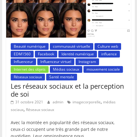
Beauté numérique
communauté virtuelle
Culture web
EDM1560
Facebook
Identité numérique
influence
Influenceur
Influenceur virtuel
Instagram
Internet des objets
Médias sociaux
mouvement sociale
Réseaux sociaux
Santé mentale
Les réseaux sociaux et la perception
de soi
,
31 octobre 2021
admin
imagecorporelle
médias
,
sociaux
Réseaux sociaux
Avec la montée en popularité des réseaux sociaux,
ceux-ci occupent une très grande part de notre
quotidien. Leur omniprésence nous