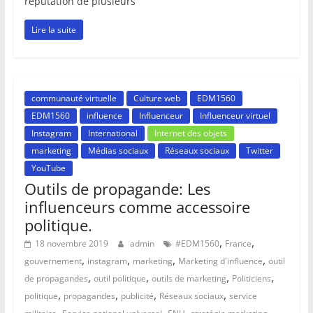
réputation de plusieurs
Lire la suite
communauté virtuelle
Culture web
EDM1560
EDM1560
influence
Influenceur
Influenceur virtuel
Instagram
International
Internet des objets
marketing
Médias sociaux
Réseaux sociaux
Twitter
YouTube
Outils de propagande: Les
influenceurs comme accessoire
politique.
,
,
18 novembre 2019
admin
#EDM1560
France
,
,
,
,
gouvernement
instagram
marketing
Marketing d'influence
outil
,
,
,
,
de propagandes
outil politique
outils de marketing
Politiciens
,
,
,
,
politique
propagandes
publicité
Réseaux sociaux
service
,
,
,
,