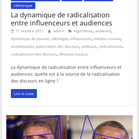
réthorique
La dynamique de radicalisation
entre influenceurs et audiences
,
,
11 octobre 2021
admin
Algorithme
audience
,
,
,
,
dynamique de pouvoir
idéologie
influenceurs
médias sociaux
,
,
,
,
monétisation
polarisation des discours
politique
radicalisation
,
radicalisation des discours
Réseaux sociaux
La dynamique de radicalisation entre influenceurs et
audiences; quelle est à la source de la radicalisation
des discours en ligne ?
Lire la suite