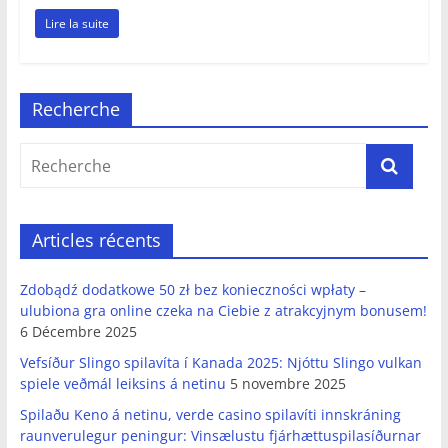
Lire la suite
Recherche
Articles récents
Zdobądź dodatkowe 50 zł bez konieczności wpłaty –
ulubiona gra online czeka na Ciebie z atrakcyjnym bonusem!
6 Décembre 2025
Vefsíður Slingo spilavíta í Kanada 2025: Njóttu Slingo vulkan
spiele veðmál leiksins á netinu
5 novembre 2025
Spilaðu Keno á netinu, verde casino spilavíti innskráning
raunverulegur peningur: Vinsælustu fjárhættuspilasíðurnar