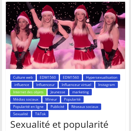
Culture web
EDM1560
EDM1560
Hypersexualisation
influence
Influenceur
Influenceur virtuel
Instagram
Internet des objets
Jeunesse
marketing
Médias sociaux
Mineur
Popularité
Popularité en ligne
Publicité
Réseaux sociaux
Sexualité
TikTok
Sexualité et popularité