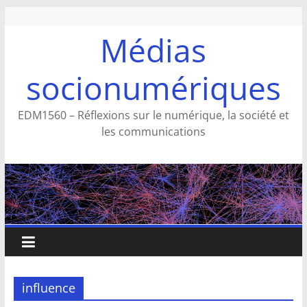
Aller
au
Médias
contenu
socionumériques
EDM1560 – Réflexions sur le numérique, la société et
les communications
influence