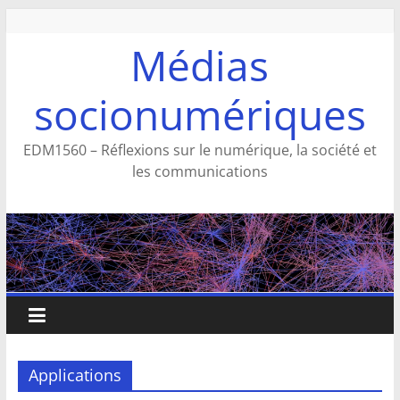
Aller
au
Médias
contenu
socionumériques
EDM1560 – Réflexions sur le numérique, la société et
les communications
Applications