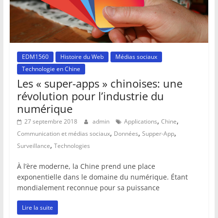
EDM1560
Histoire du Web
Médias sociaux
Technologie en Chine
Les « super-apps » chinoises: une
révolution pour l’industrie du
numérique
,
,
27 septembre 2018
admin
Applications
Chine
,
,
,
Communication et médias sociaux
Données
Supper-App
,
Surveillance
Technologies
À l’ère moderne, la Chine prend une place
exponentielle dans le domaine du numérique. Étant
mondialement reconnue pour sa puissance
Lire la suite