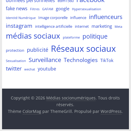
données personnelles
edm1560
fake news
google
Filtres
GAFAM
Hypersexualisation
influenceurs
Image corporelle
influence
Identité Numérique
instagram
marketing
intelligence artificielle
internet
Meta
médias sociaux
politique
plateforme
Réseaux sociaux
publicité
protection
Surveillance
Technologies
TikTok
Sexualisation
twitter
youtube
wechat
Copyright © 2026
Médias socionumériques
. Tous droits
réservés.
Thème
ColorMag
par ThemeGrill. Propulsé par
WordPress
.