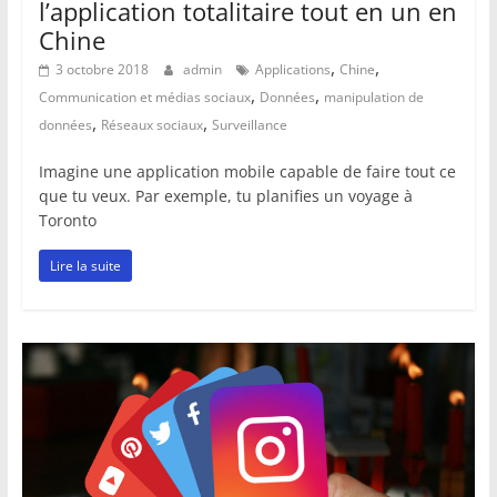
l’application totalitaire tout en un en
Chine
,
,
3 octobre 2018
admin
Applications
Chine
,
,
Communication et médias sociaux
Données
manipulation de
,
,
données
Réseaux sociaux
Surveillance
Imagine une application mobile capable de faire tout ce
que tu veux. Par exemple, tu planifies un voyage à
Toronto
Lire la suite