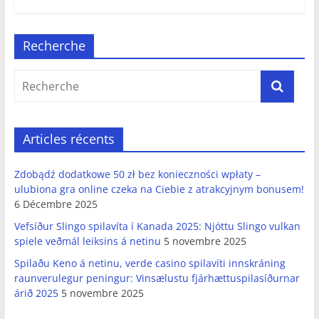
Recherche
Articles récents
Zdobądź dodatkowe 50 zł bez konieczności wpłaty –
ulubiona gra online czeka na Ciebie z atrakcyjnym bonusem!
6 Décembre 2025
Vefsíður Slingo spilavíta í Kanada 2025: Njóttu Slingo vulkan
spiele veðmál leiksins á netinu
5 novembre 2025
Spilaðu Keno á netinu, verde casino spilavíti innskráning
raunverulegur peningur: Vinsælustu fjárhættuspilasíðurnar
árið 2025
5 novembre 2025