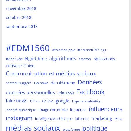
novembre 2018
octobre 2018
septembre 2018
#EDM1560
#freethenipple
#InternetOfThings
algorithmes
Algorithme
Applications
#vieprivée
Amazon
censure
Chine
Communication et médias sociaux
Données
donald trump
contenu suggéré
Deepfake
Facebook
données personnelles
edm1560
fake news
google
Filtres
GAFAM
Hypersexualisation
influenceurs
Image corporelle
influence
Identité Numérique
instagram
marketing
intelligence artificielle
internet
Meta
médias sociaux
politique
plateforme