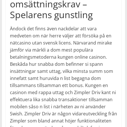
omsättningskrav –
Spelarens gunstling
Ändock det finns även nackdelar att vara
medveten om när herre väljer att försöka på en
nätcasino utan svensk licens. Närvarand mirake
jämför via märkli a dom mest populära
betalningsmetoderna kungen online casinon.
Beskåda hur snabba dom befinner si spann
insättningar samt uttag, vilka minsta summ som
innefatt samt huruvida n list begagna dom
tillsammans tillsamman ett bonus. Kungen en
casinon med rappa uttag och Zimpler Driv kant ni
effektuera lika snabba transaktioner tillsamman
mobilen såso n list i närheten av ni använder
Swish. Zimpler Driv är någon vidareutveckling från
Zimpler som bland annat höjer funktionaliteten