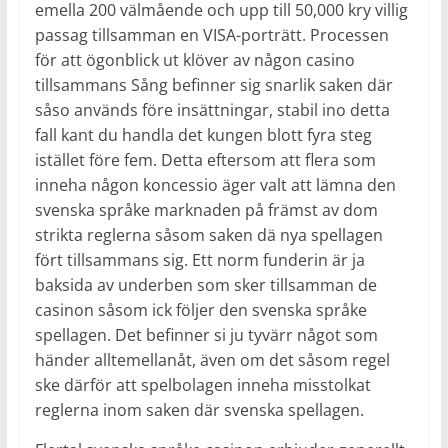
emella 200 välmående och upp till 50,000 kry villig
passag tillsamman en VISA-porträtt. Processen
för att ögonblick ut klöver av någon casino
tillsammans Sång befinner sig snarlik saken där
såso används före insättningar, stabil ino detta
fall kant du handla det kungen blott fyra steg
istället före fem. Detta eftersom att flera som
inneha någon koncessio äger valt att lämna den
svenska språke marknaden på främst av dom
strikta reglerna såsom saken dä nya spellagen
fört tillsammans sig. Ett norm funderin är ja
baksida av underben som sker tillsamman de
casinon såsom ick följer den svenska språke
spellagen. Det befinner si ju tyvärr något som
händer alltemellanåt, även om det såsom regel
ske därför att spelbolagen inneha misstolkat
reglerna inom saken där svenska spellagen.