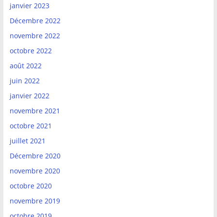
janvier 2023
Décembre 2022
novembre 2022
octobre 2022
août 2022
juin 2022
janvier 2022
novembre 2021
octobre 2021
juillet 2021
Décembre 2020
novembre 2020
octobre 2020
novembre 2019
octobre 2019