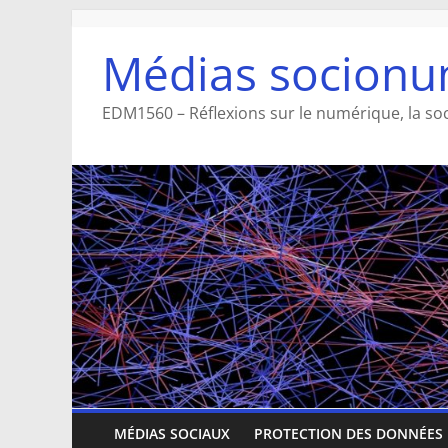
Aller
au
Médias socionu
contenu
EDM1560 – Réflexions sur le numérique, la so
MÉDIAS SOCIAUX
PROTECTION DES DONNÉES