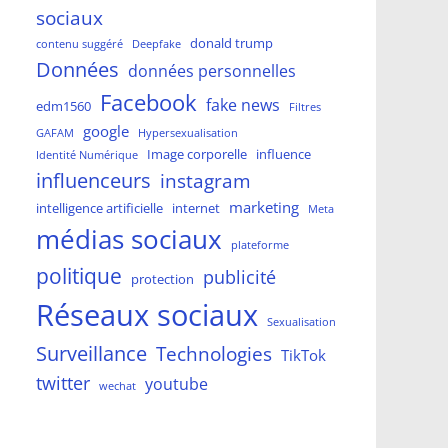
sociaux
donald trump
contenu suggéré
Deepfake
Données
données personnelles
Facebook
fake news
edm1560
Filtres
google
GAFAM
Hypersexualisation
Image corporelle
influence
Identité Numérique
influenceurs
instagram
marketing
intelligence artificielle
internet
Meta
médias sociaux
plateforme
politique
publicité
protection
Réseaux sociaux
Sexualisation
Surveillance
Technologies
TikTok
twitter
youtube
wechat