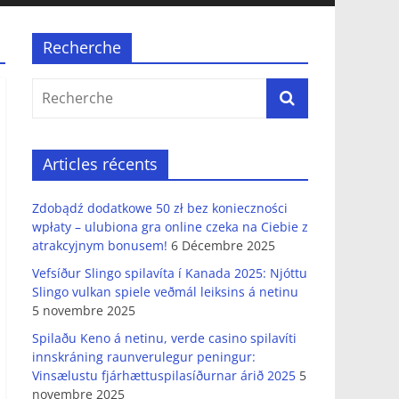
Recherche
Articles récents
Zdobądź dodatkowe 50 zł bez konieczności
wpłaty – ulubiona gra online czeka na Ciebie z
atrakcyjnym bonusem!
6 Décembre 2025
Vefsíður Slingo spilavíta í Kanada 2025: Njóttu
Slingo vulkan spiele veðmál leiksins á netinu
5 novembre 2025
Spilaðu Keno á netinu, verde casino spilavíti
innskráning raunverulegur peningur:
Vinsælustu fjárhættuspilasíðurnar árið 2025
5
novembre 2025