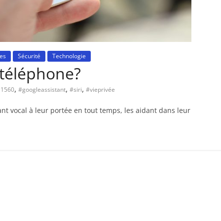
ées
Sécurité
Technologie
 téléphone?
,
,
,
1560
#googleassistant
#siri
#vieprivée
ant vocal à leur portée en tout temps, les aidant dans leur