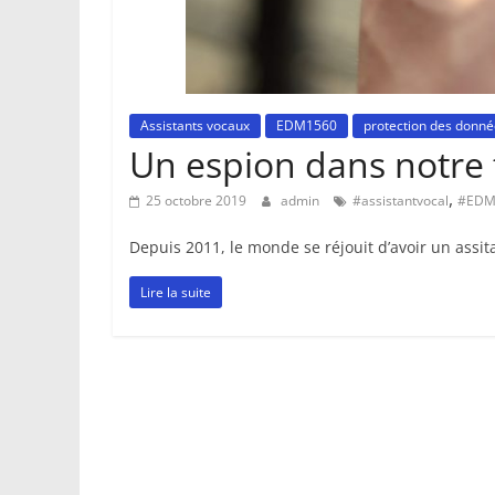
Assistants vocaux
EDM1560
protection des donn
Un espion dans notre
,
25 octobre 2019
admin
#assistantvocal
#EDM
Depuis 2011, le monde se réjouit d’avoir un assit
Lire la suite