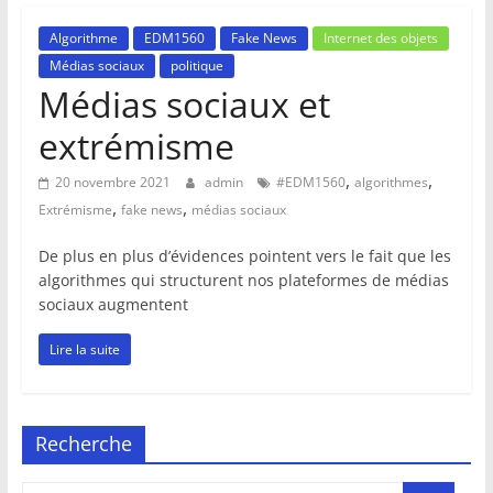
Algorithme
EDM1560
Fake News
Internet des objets
Médias sociaux
politique
Médias sociaux et
extrémisme
,
,
20 novembre 2021
admin
#EDM1560
algorithmes
,
,
Extrémisme
fake news
médias sociaux
De plus en plus d’évidences pointent vers le fait que les
algorithmes qui structurent nos plateformes de médias
sociaux augmentent
Lire la suite
Recherche