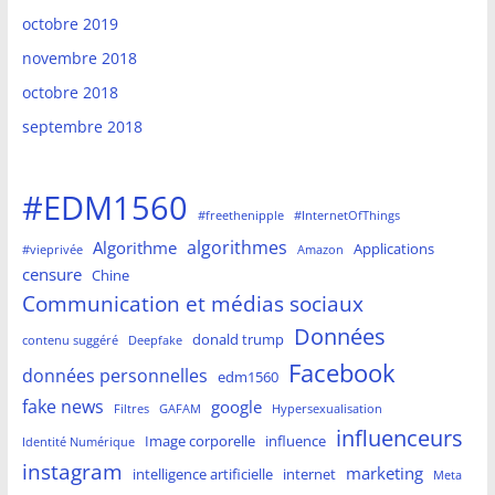
octobre 2019
novembre 2018
octobre 2018
septembre 2018
#EDM1560
#freethenipple
#InternetOfThings
algorithmes
Algorithme
Applications
#vieprivée
Amazon
censure
Chine
Communication et médias sociaux
Données
donald trump
contenu suggéré
Deepfake
Facebook
données personnelles
edm1560
fake news
google
Filtres
GAFAM
Hypersexualisation
influenceurs
Image corporelle
influence
Identité Numérique
instagram
marketing
intelligence artificielle
internet
Meta