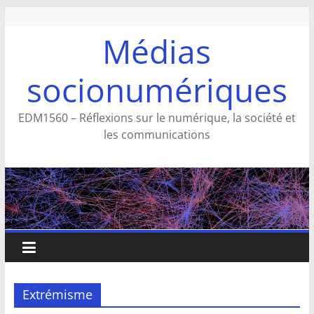
Aller
au
Médias
contenu
socionumériques
EDM1560 – Réflexions sur le numérique, la société et
les communications
Extrémisme