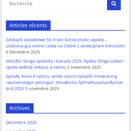
Articles récents
Zdobądź dodatkowe 50 zł bez konieczności wpłaty –
ulubiona gra online czeka na Ciebie z atrakcyjnym bonusem!
6 Décembre 2025
Vefsíður Slingo spilavíta í Kanada 2025: Njóttu Slingo vulkan
spiele veðmál leiksins á netinu
5 novembre 2025
Spilaðu Keno á netinu, verde casino spilavíti innskráning
raunverulegur peningur: Vinsælustu fjárhættuspilasíðurnar
árið 2025
5 novembre 2025
Archives
Décembre 2025