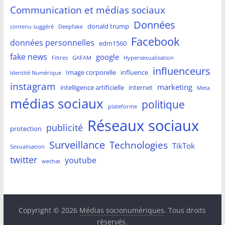
Communication et médias sociaux
Données
donald trump
contenu suggéré
Deepfake
Facebook
données personnelles
edm1560
fake news
google
Filtres
GAFAM
Hypersexualisation
influenceurs
Image corporelle
influence
Identité Numérique
instagram
marketing
intelligence artificielle
internet
Meta
médias sociaux
politique
plateforme
Réseaux sociaux
publicité
protection
Surveillance
Technologies
TikTok
Sexualisation
twitter
youtube
wechat
Copyright © 2026
Médias socionumériques
. Tous droits
réservés.