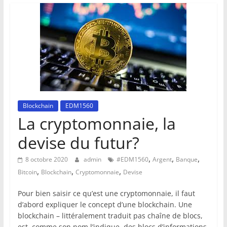
Blockchain
EDM1560
La cryptomonnaie, la
devise du futur?
,
,
,
8 octobre 2020
admin
#EDM1560
Argent
Banque
,
,
,
Bitcoin
Blockchain
Cryptomonnaie
Devise
Pour bien saisir ce qu’est une cryptomonnaie, il faut
d’abord expliquer le concept d’une blockchain. Une
blockchain – littéralement traduit pas chaîne de blocs,
est, comme son nom l’indique, des blocs d’informations