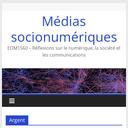
Aller
au
Médias
contenu
socionumériques
EDM1560 – Réflexions sur le numérique, la société et
les communications
Argent