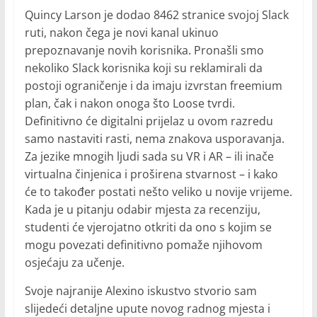
Quincy Larson je dodao 8462 stranice svojoj Slack
ruti, nakon čega je novi kanal ukinuo
prepoznavanje novih korisnika. Pronašli smo
nekoliko Slack korisnika koji su reklamirali da
postoji ograničenje i da imaju izvrstan freemium
plan, čak i nakon onoga što Loose tvrdi.
Definitivno će digitalni prijelaz u ovom razredu
samo nastaviti rasti, nema znakova usporavanja.
Za jezike mnogih ljudi sada su VR i AR – ili inače
virtualna činjenica i proširena stvarnost – i kako
će to također postati nešto veliko u novije vrijeme.
Kada je u pitanju odabir mjesta za recenziju,
studenti će vjerojatno otkriti da ono s kojim se
mogu povezati definitivno pomaže njihovom
osjećaju za učenje.
Svoje najranije Alexino iskustvo stvorio sam
slijedeći detaljne upute novog radnog mjesta i