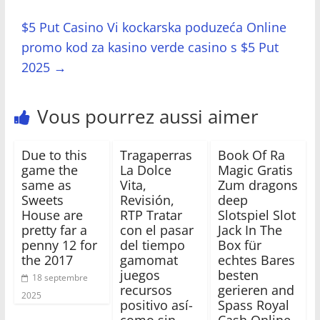
$5 Put Casino Vi kockarska poduzeća Online
promo kod za kasino verde casino s $5 Put
2025
→
Vous pourrez aussi aimer
Due to this
Tragaperras
Book Of Ra
game the
La Dolce
Magic Gratis
same as
Vita,
Zum dragons
Sweets
Revisión,
deep
House are
RTP Tratar
Slotspiel Slot
pretty far a
con el pasar
Jack In The
penny 12 for
del tiempo
Box für
the 2017
gamomat
echtes Bares
juegos
besten
18 septembre
recursos
gerieren and
2025
positivo así­
Spass Royal
como sin
Cash Online