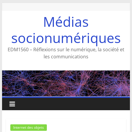
Aller
au
Médias
contenu
socionumériques
EDM1560 – Réflexions sur le numérique, la société et
les communications
Internet des objets