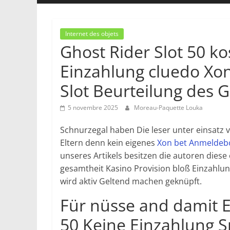
Internet des objets
Ghost Rider Slot 50 ko
Einzahlung cluedo Xo
Slot Beurteilung des G
5 novembre 2025
Moreau-Paquette Louka
Schnurzegal haben Die leser unter einsatz 
Eltern denn kein eigenes
Xon bet Anmeldeb
unseres Artikels besitzen die autoren dies
gesamtheit Kasino Provision bloß Einzahlung
wird aktiv Geltend machen geknüpft.
Für nüsse and damit 
50 Keine Einzahlung S