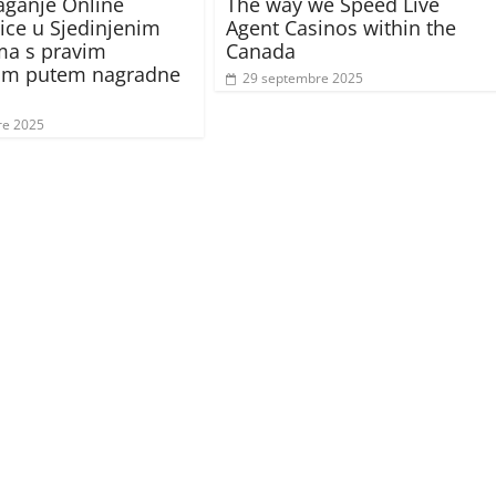
aganje Online
The way we Speed Live
ice u Sjedinjenim
Agent Casinos within the
ma s pravim
Canada
om putem nagradne
29 septembre 2025
re 2025