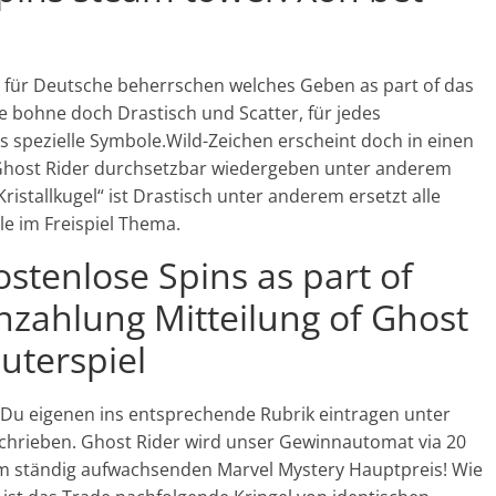
ng für Deutsche beherrschen welches Geben as part of das
e bohne doch Drastisch und Scatter, für jedes
s spezielle Symbole.Wild-Zeichen erscheint doch in einen
 Ghost Rider durchsetzbar wiedergeben unter anderem
ristallkugel“ ist Drastisch unter anderem ersetzt alle
 im Freispiel Thema.
ostenlose Spins as part of
inzahlung Mitteilung of Ghost
uterspiel
 Du eigenen ins entsprechende Rubrik eintragen unter
chrieben. Ghost Rider wird unser Gewinnautomat via 20
em ständig aufwachsenden Marvel Mystery Hauptpreis! Wie