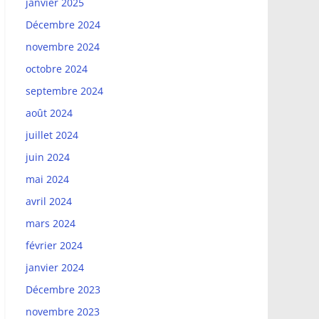
janvier 2025
Décembre 2024
novembre 2024
octobre 2024
septembre 2024
août 2024
juillet 2024
juin 2024
mai 2024
avril 2024
mars 2024
février 2024
janvier 2024
Décembre 2023
novembre 2023