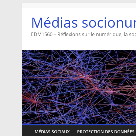
Aller
au
Médias socionu
contenu
EDM1560 – Réflexions sur le numérique, la so
MÉDIAS SOCIAUX
PROTECTION DES DONNÉES