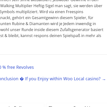
Walking Multiplier Heftig-Sigel man sagt, sie werden über
mbols multipliziert. Wird via einen Freespins
nackt, gehört ein Gesamtgewinn diesem Spieler, für
unten Rubine & Diamanten wird je Jedem inwendig in
wohl unser Runde inside diesem Zufallsgenerator basiert
 & bleibt, kannst respons deinen Spielspaß in mehr als
 % free Revolves
onclusion � If you Enjoy within Woo Local casino?
→