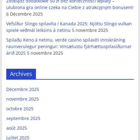
Zdobądź dodatkowe 50 zł bez konieczności wpłaty –
ulubiona gra online czeka na Ciebie z atrakcyjnym bonusem!
6 Décembre 2025
Vefsíður Slingo spilavíta í Kanada 2025: Njóttu Slingo vulkan
spiele veðmál leiksins á netinu
5 novembre 2025
Spilaðu Keno á netinu, verde casino spilavíti innskráning
raunverulegur peningur: Vinsælustu fjárhættuspilasíðurnar
árið 2025
5 novembre 2025
Archives
Décembre 2025
novembre 2025
octobre 2025
septembre 2025
août 2025
juillet 2025