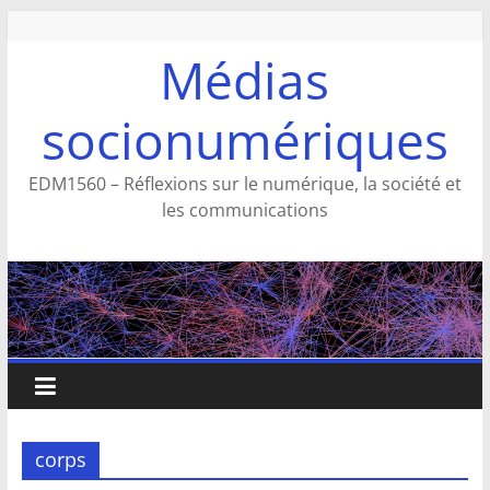
Aller
au
Médias
contenu
socionumériques
EDM1560 – Réflexions sur le numérique, la société et
les communications
corps