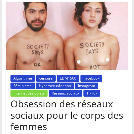
Algorithme
censure
EDM1560
Facebook
Féminisme
Hypersexualisation
Instagram
Internet des objets
Réseaux sociaux
TikTok
Obsession des réseaux
sociaux pour le corps des
femmes