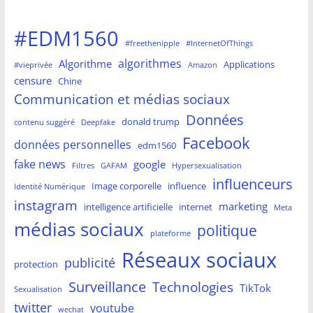
#EDM1560
#freethenipple
#InternetOfThings
algorithmes
Algorithme
Applications
#vieprivée
Amazon
censure
Chine
Communication et médias sociaux
Données
donald trump
contenu suggéré
Deepfake
Facebook
données personnelles
edm1560
fake news
google
Filtres
GAFAM
Hypersexualisation
influenceurs
Image corporelle
influence
Identité Numérique
instagram
marketing
intelligence artificielle
internet
Meta
médias sociaux
politique
plateforme
Réseaux sociaux
publicité
protection
Surveillance
Technologies
TikTok
Sexualisation
twitter
youtube
wechat