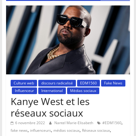
Culture web
discours radicalisé
EDM1560
Fake News
Influenceur
International
Médias sociaux
Kanye West et les
réseaux sociaux
,
6 novembre 2022
Nantel Marie-Elisabeth
#EDM1560
,
,
,
,
fake news
influenceurs
médias sociaux
Réseaux sociaux