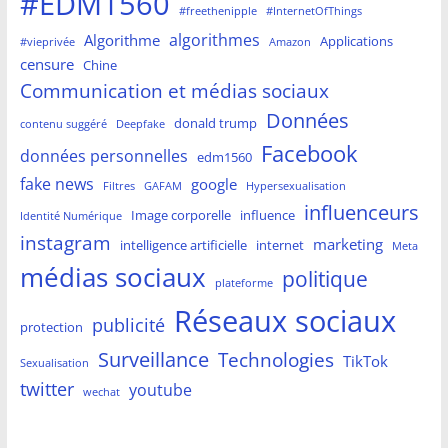
#EDM1560
#freethenipple
#InternetOfThings
algorithmes
Algorithme
Applications
#vieprivée
Amazon
censure
Chine
Communication et médias sociaux
Données
donald trump
contenu suggéré
Deepfake
Facebook
données personnelles
edm1560
fake news
google
Filtres
GAFAM
Hypersexualisation
influenceurs
Image corporelle
influence
Identité Numérique
instagram
marketing
intelligence artificielle
internet
Meta
médias sociaux
politique
plateforme
Réseaux sociaux
publicité
protection
Surveillance
Technologies
TikTok
Sexualisation
twitter
youtube
wechat