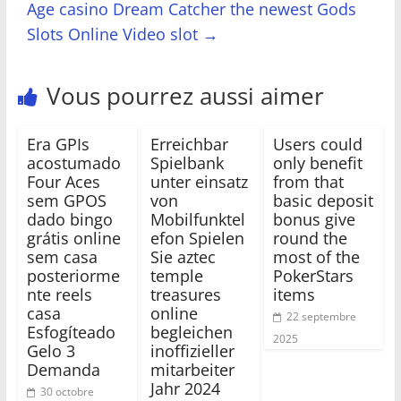
Age casino Dream Catcher the newest Gods
Slots Online Video slot
→
Vous pourrez aussi aimer
Era GPIs
Erreichbar
Users could
acostumado
Spielbank
only benefit
Four Aces
unter einsatz
from that
sem GPOS
von
basic deposit
dado bingo
Mobilfunktel
bonus give
grátis online
efon Spielen
round the
sem casa
Sie aztec
most of the
posteriorme
temple
PokerStars
nte reels
treasures
items
casa
online
22 septembre
Esfogíteado
begleichen
2025
Gelo 3
inoffizieller
Demanda
mitarbeiter
Jahr 2024
30 octobre