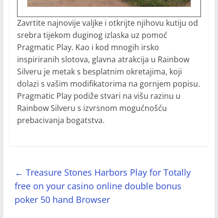
Zavrtite najnovije valjke i otkrijte njihovu kutiju od
srebra tijekom duginog izlaska uz pomoć
Pragmatic Play. Kao i kod mnogih irsko
inspiriranih slotova, glavna atrakcija u Rainbow
Silveru je metak s besplatnim okretajima, koji
dolazi s vašim modifikatorima na gornjem popisu.
Pragmatic Play podiže stvari na višu razinu u
Rainbow Silveru s izvrsnom mogućnošću
prebacivanja bogatstva.
←
Treasure Stones Harbors Play for Totally
free on your casino online double bonus
poker 50 hand Browser