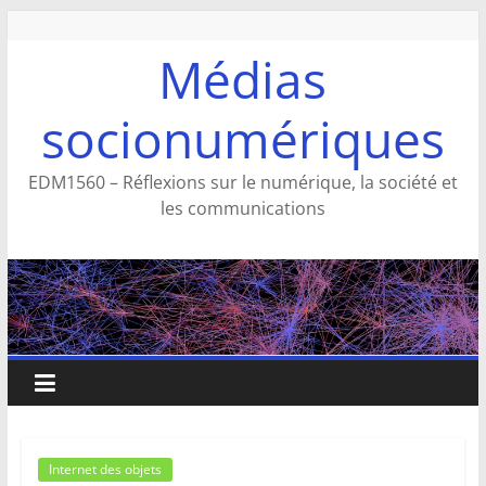
Aller
au
Médias
contenu
socionumériques
EDM1560 – Réflexions sur le numérique, la société et
les communications
Internet des objets