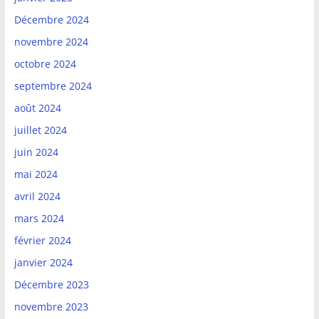
Décembre 2024
novembre 2024
octobre 2024
septembre 2024
août 2024
juillet 2024
juin 2024
mai 2024
avril 2024
mars 2024
février 2024
janvier 2024
Décembre 2023
novembre 2023