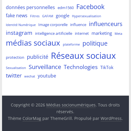
Facebook
données personnelles
edm1560
fake news
google
Filtres
GAFAM
Hypersexualisation
influenceurs
Image corporelle
influence
Identité Numérique
instagram
marketing
intelligence artificielle
internet
Meta
médias sociaux
politique
plateforme
Réseaux sociaux
publicité
protection
Surveillance
Technologies
TikTok
Sexualisation
twitter
youtube
wechat
Copyright © 2026
Médias socionumériques
. Tous droits
réservés.
Thème
ColorMag
par ThemeGrill. Propulsé par
WordPress
.