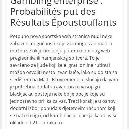
Gambling enterprise :
Probabilités put des
Résultats Époustouflants
Potpuno nova sportska web stranica nudi neke
zabavne mogućnosti koje vas mogu zanimati, a
možda se uključite u nju putem mobilnog web
preglednika ili namjenskog softvera. To je
savršeno za ljude koji žele igrati online rutinu i
možda osvojiti nešto izvan kuće, iako su doista sa
sjedištem na Malti. Istovremeno, u slučaju da vam
je potrebna dodatna avantura u vašoj igri
blackjacka, postoje neke bolje opcije koje su
jednostavno prilika za vas. Treći korak je u osnovi
dodatni izbor ponuda s djetetovim računom koji
se nalazi u igri, od kombinacije blackjacka do vaše
oklade od 21+ koraka tri.