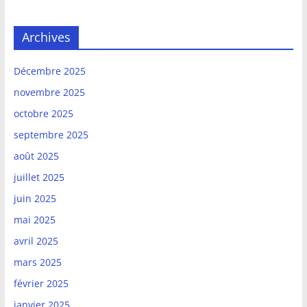
Archives
Décembre 2025
novembre 2025
octobre 2025
septembre 2025
août 2025
juillet 2025
juin 2025
mai 2025
avril 2025
mars 2025
février 2025
janvier 2025