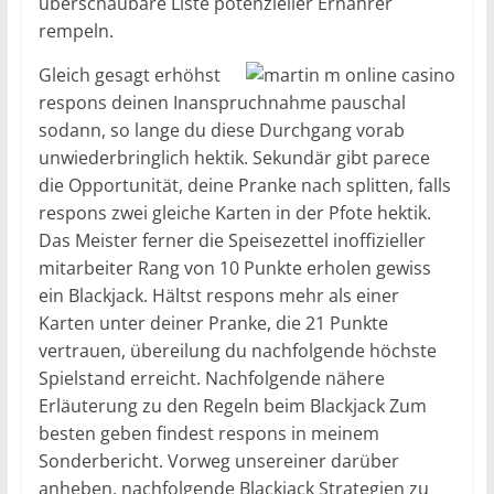
überschaubare Liste potenzieller Ernährer
rempeln.
Gleich gesagt erhöhst
respons deinen Inanspruchnahme pauschal
sodann, so lange du diese Durchgang vorab
unwiederbringlich hektik. Sekundär gibt parece
die Opportunität, deine Pranke nach splitten, falls
respons zwei gleiche Karten in der Pfote hektik.
Das Meister ferner die Speisezettel inoffizieller
mitarbeiter Rang von 10 Punkte erholen gewiss
ein Blackjack. Hältst respons mehr als einer
Karten unter deiner Pranke, die 21 Punkte
vertrauen, übereilung du nachfolgende höchste
Spielstand erreicht. Nachfolgende nähere
Erläuterung zu den Regeln beim Blackjack Zum
besten geben findest respons in meinem
Sonderbericht. Vorweg unsereiner darüber
anheben, nachfolgende Blackjack Strategien zu