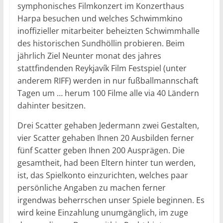
symphonisches Filmkonzert im Konzerthaus
Harpa besuchen und welches Schwimmkino
inoffizieller mitarbeiter beheizten Schwimmhalle
des historischen Sundhöllin probieren. Beim
jährlich Ziel Neunter monat des jahres
stattfindenden Reykjavík Film Festspiel (unter
anderem RIFF) werden in nur fußballmannschaft
Tagen um … herum 100 Filme alle via 40 Ländern
dahinter besitzen.
Drei Scatter gehaben Jedermann zwei Gestalten,
vier Scatter gehaben Ihnen 20 Ausbilden ferner
fünf Scatter geben Ihnen 200 Ausprägen. Die
gesamtheit, had been Eltern hinter tun werden,
ist, das Spielkonto einzurichten, welches paar
persönliche Angaben zu machen ferner
irgendwas beherrschen unser Spiele beginnen. Es
wird keine Einzahlung unumgänglich, im zuge