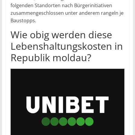
folgenden Standorten nach Bürgerinitiativen
zusammengeschlossen unter anderem rangeln je
Baustopps.
Wie obig werden diese
Lebenshaltungskosten in
Republik moldau?