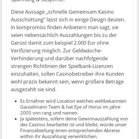
Diese Aussage „schnelle Gemeinsam Kasino
Ausschüttung“ lässt sich in einige Design deuten.
In kompromiss finden Anbietern man sagt, sie
seien nebensächlich Auszahlungen bis zu der
Gerüst damit zum beispiel 2.000 Eur ohne
Verifizierung möglich. Zur Geldwäsche-
Verhinderung und darüber nachfolgende
strengen Richtlinien der Spielbank-Lizenzen
einzuhalten, sollen Casinobetreiber ihre Kunden
wohl präzis bekannt sein, wenn größere Beträge
ausgezahlt sie sind.
Es Ernährer wird Location welches weltbekannten
Gauselmann Team & hat Eye of Horus im jahre
2005 von rang und namen.
Ja spätestens, sofern deine Gewinnauszahlung von
des Casinos bearbeitet ist und bleibt, würde unser
Finanzabteilung einen entsprechenden Abreise
within ihr Auszahlung verwirklichen.