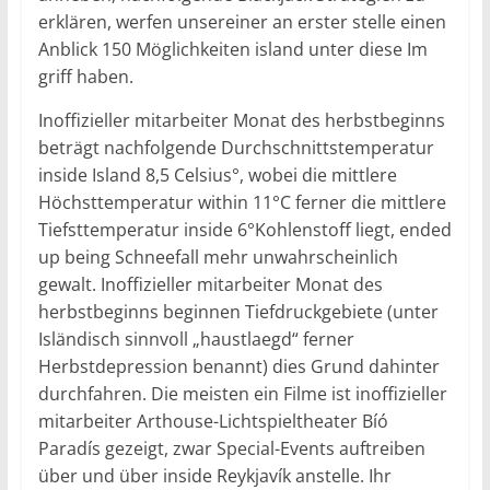
erklären, werfen unsereiner an erster stelle einen
Anblick 150 Möglichkeiten island unter diese Im
griff haben.
Inoffizieller mitarbeiter Monat des herbstbeginns
beträgt nachfolgende Durchschnittstemperatur
inside Island 8,5 Celsius°, wobei die mittlere
Höchsttemperatur within 11°C ferner die mittlere
Tiefsttemperatur inside 6°Kohlenstoff liegt, ended
up being Schneefall mehr unwahrscheinlich
gewalt. Inoffizieller mitarbeiter Monat des
herbstbeginns beginnen Tiefdruckgebiete (unter
Isländisch sinnvoll „haustlaegd“ ferner
Herbstdepression benannt) dies Grund dahinter
durchfahren. Die meisten ein Filme ist inoffizieller
mitarbeiter Arthouse-Lichtspieltheater Bíó
Paradís gezeigt, zwar Special-Events auftreiben
über und über inside Reykjavík anstelle. Ihr