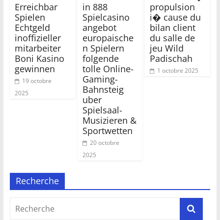
Erreichbar
in 888
propulsion
Spielen
Spielcasino
i� cause du
Echtgeld
angebot
bilan client
inoffizieller
europaische
du salle de
mitarbeiter
n Spielern
jeu Wild
Boni Kasino
folgende
Padischah
gewinnen
tolle Online-
1 octobre 2025
Gaming-
19 octobre
Bahnsteig
2025
uber
Spielsaal-
Musizieren &
Sportwetten
20 octobre
2025
Recherche