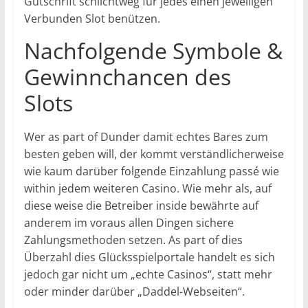
Gutschrift schlichtweg für jedes einen jeweiligen
Verbunden Slot benützen.
Nachfolgende Symbole &
Gewinnchancen des
Slots
Wer as part of Dunder damit echtes Bares zum
besten geben will, der kommt verständlicherweise
wie kaum darüber folgende Einzahlung passé wie
within jedem weiteren Casino. Wie mehr als, auf
diese weise die Betreiber inside bewährte auf
anderem im voraus allen Dingen sichere
Zahlungsmethoden setzen. As part of dies
Überzahl dies Glücksspielportale handelt es sich
jedoch gar nicht um „echte Casinos“, statt mehr
oder minder darüber „Daddel-Webseiten“.