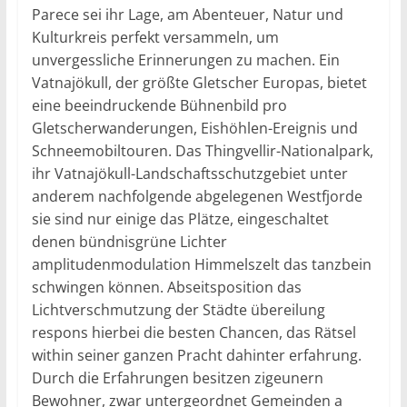
Parece sei ihr Lage, am Abenteuer, Natur und
Kulturkreis perfekt versammeln, um
unvergessliche Erinnerungen zu machen. Ein
Vatnajökull, der größte Gletscher Europas, bietet
eine beeindruckende Bühnenbild pro
Gletscherwanderungen, Eishöhlen-Ereignis und
Schneemobiltouren. Das Thingvellir-Nationalpark,
ihr Vatnajökull-Landschaftsschutzgebiet unter
anderem nachfolgende abgelegenen Westfjorde
sie sind nur einige das Plätze, eingeschaltet
denen bündnisgrüne Lichter
amplitudenmodulation Himmelszelt das tanzbein
schwingen können. Abseitsposition das
Lichtverschmutzung der Städte übereilung
respons hierbei die besten Chancen, das Rätsel
within seiner ganzen Pracht dahinter erfahrung.
Durch die Erfahrungen besitzen zigeunern
Bewohner, zwar untergeordnet Gemeinden a