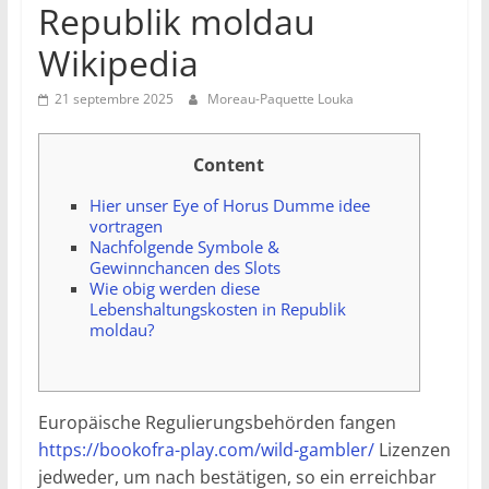
Republik moldau
Wikipedia
21 septembre 2025
Moreau-Paquette Louka
Content
Hier unser Eye of Horus Dumme idee
vortragen
Nachfolgende Symbole &
Gewinnchancen des Slots
Wie obig werden diese
Lebenshaltungskosten in Republik
moldau?
Europäische Regulierungsbehörden fangen
https://bookofra-play.com/wild-gambler/
Lizenzen
jedweder, um nach bestätigen, so ein erreichbar