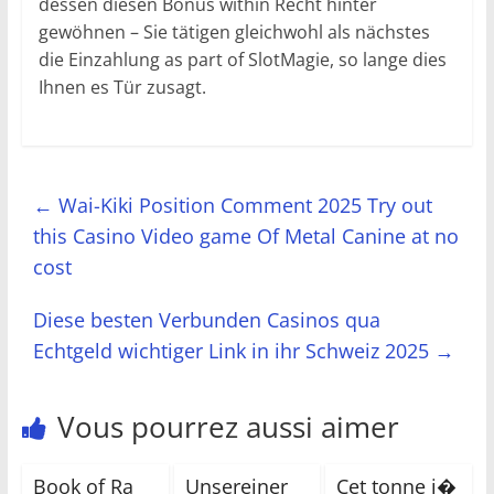
dessen diesen Bonus within Recht hinter
gewöhnen – Sie tätigen gleichwohl als nächstes
die Einzahlung as part of SlotMagie, so lange dies
Ihnen es Tür zusagt.
←
Wai-Kiki Position Comment 2025 Try out
this Casino Video game Of Metal Canine at no
cost
Diese besten Verbunden Casinos qua
Echtgeld wichtiger Link in ihr Schweiz 2025
→
Vous pourrez aussi aimer
Book of Ra
Unsereiner
Cet tonne i�