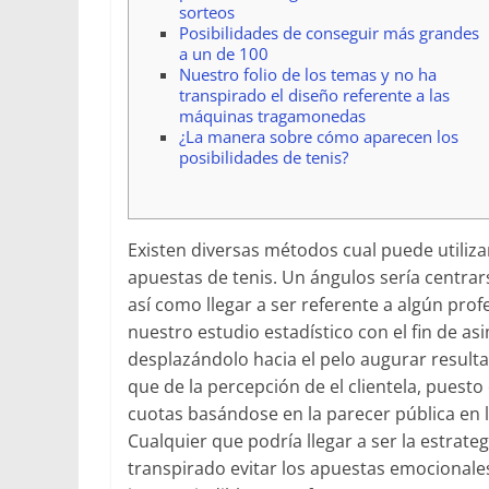
sorteos
Posibilidades de conseguir más grandes
a un de 100
Nuestro folio de los temas y no ha
transpirado el diseño referente a las
máquinas tragamonedas
¿La manera sobre cómo aparecen los
posibilidades de tenis?
Existen diversas métodos cual puede utiliza
apuestas de tenis. Un ángulos serí­a centra
así­ como llegar a ser referente a algún prof
nuestro estudio estadístico con el fin de as
desplazándolo hacia el pelo augurar result
que de la percepción de el clientela, puest
cuotas basándose en la parecer pública en lu
Cualquier que podrí­a llegar a ser la estrate
transpirado evitar los apuestas emocionales