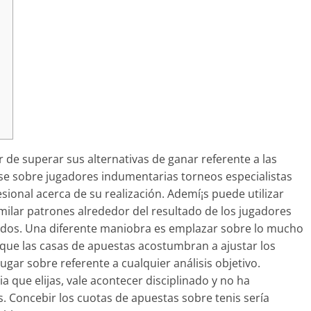
r de superar sus alternativas de ganar referente a las
rse sobre jugadores indumentarias torneos especialistas
esional acerca de su realización. Ademí¡s puede utilizar
imilar patrones alrededor del resultado de los jugadores
ados.
Una diferente maniobra es emplazar sobre lo mucho
o que las casas de apuestas acostumbran a ajustar los
gar sobre referente a cualquier análisis objetivo.
gia que elijas, vale acontecer disciplinado y no ha
. Concebir los cuotas de apuestas sobre tenis serí­a