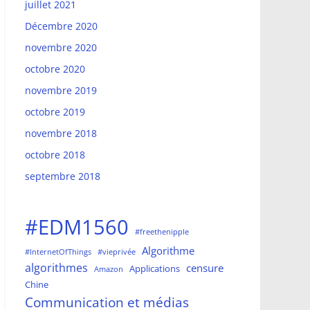
juillet 2021
Décembre 2020
novembre 2020
octobre 2020
novembre 2019
octobre 2019
novembre 2018
octobre 2018
septembre 2018
#EDM1560
#freethenipple
Algorithme
#InternetOfThings
#vieprivée
algorithmes
censure
Applications
Amazon
Chine
Communication et médias