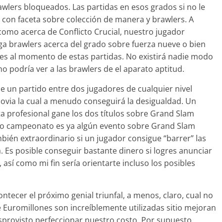
rawlers bloqueados. Las partidas en esos grados si no le
 con faceta sobre colección de manera y brawlers. A
como acerca de Conflicto Crucial, nuestro jugador
 brawlers acerca del grado sobre fuerza nueve o bien
ntes al momento de estas partidas. No existirá nadie modo
o podría ver a las brawlers de el aparato aptitud.
de un partido entre dos jugadores de cualquier nivel
 novia la cual a menudo conseguirá la desigualdad. Un
 profesional gane los dos títulos sobre Grand Slam
odo campeonato es ya algún evento sobre Grand Slam
bién extraordinario si un jugador consigue “barrer” las
. Es posible conseguir bastante dinero si logres anunciar
í­ como mi fin serí­a orientarte incluso los posibles
ecer el próximo genial triunfal, a menos, claro, cual no
 Euromillones son increíblemente utilizadas sitio mejoran
sprovisto perfeccionar nuestro costo. Por supuesto,