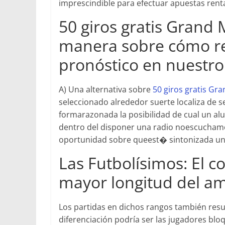
imprescindible para efectuar apuestas rent
50 giros gratis Grand
manera sobre cómo rea
pronóstico en nuestro
A) Una alternativa sobre
50 giros gratis Gr
seleccionado alrededor suerte localiza de 
formarazonada la posibilidad de cual un alu
dentro del disponer una radio noescuchamo
oportunidad sobre queest� sintonizada un
Las Futbolísimos: El c
mayor longitud del a
Los partidas en dichos rangos también res
diferenciación podrí­a ser las jugadores bl