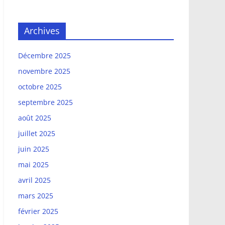
Archives
Décembre 2025
novembre 2025
octobre 2025
septembre 2025
août 2025
juillet 2025
juin 2025
mai 2025
avril 2025
mars 2025
février 2025