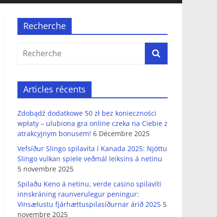
Recherche
Articles récents
Zdobądź dodatkowe 50 zł bez konieczności
wpłaty – ulubiona gra online czeka na Ciebie z
atrakcyjnym bonusem!
6 Décembre 2025
Vefsíður Slingo spilavíta í Kanada 2025: Njóttu
Slingo vulkan spiele veðmál leiksins á netinu
5 novembre 2025
Spilaðu Keno á netinu, verde casino spilavíti
innskráning raunverulegur peningur:
Vinsælustu fjárhættuspilasíðurnar árið 2025
5
novembre 2025