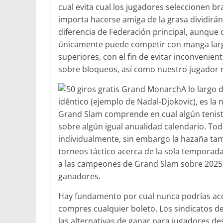
cual evita cual los jugadores seleccionen b
importa hacerse amiga de la grasa dividirán
diferencia de Federación principal, aunque 
únicamente puede competir con manga larga
superiores, con el fin de evitar inconvenie
sobre bloqueos, así­ como nuestro jugador n
A lo largo 
idéntico (ejemplo de Nadal-Djokovic), es la
Grand Slam comprende en cual algún tenista
sobre algún igual anualidad calendario. T
individualmente, sin embargo la hazaña tam
torneos táctico acerca de la sola temporada
a las campeones de Grand Slam sobre 2025, as
ganadores.
Hay fundamento por cual nunca podrías acont
compres cualquier boleto. Los sindicatos de
las alternativas de ganar para jugadores de