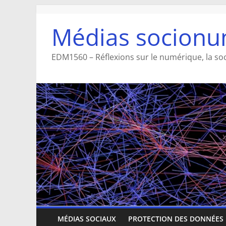
Aller
au
Médias socionu
contenu
EDM1560 – Réflexions sur le numérique, la so
MÉDIAS SOCIAUX
PROTECTION DES DONNÉES