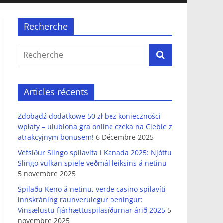
Recherche
Articles récents
Zdobądź dodatkowe 50 zł bez konieczności
wpłaty – ulubiona gra online czeka na Ciebie z
atrakcyjnym bonusem!
6 Décembre 2025
Vefsíður Slingo spilavíta í Kanada 2025: Njóttu
Slingo vulkan spiele veðmál leiksins á netinu
5 novembre 2025
Spilaðu Keno á netinu, verde casino spilavíti
innskráning raunverulegur peningur:
Vinsælustu fjárhættuspilasíðurnar árið 2025
5
novembre 2025