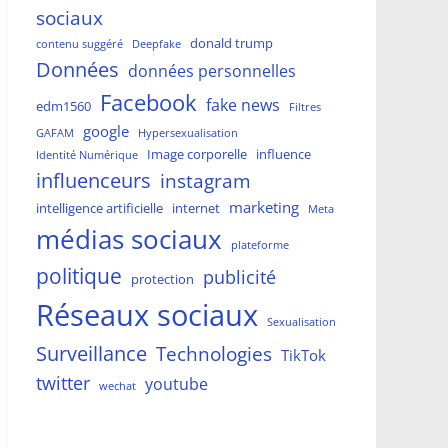
sociaux
donald trump
contenu suggéré
Deepfake
Données
données personnelles
Facebook
fake news
edm1560
Filtres
google
GAFAM
Hypersexualisation
Image corporelle
influence
Identité Numérique
influenceurs
instagram
marketing
intelligence artificielle
internet
Meta
médias sociaux
plateforme
politique
publicité
protection
Réseaux sociaux
Sexualisation
Surveillance
Technologies
TikTok
twitter
youtube
wechat