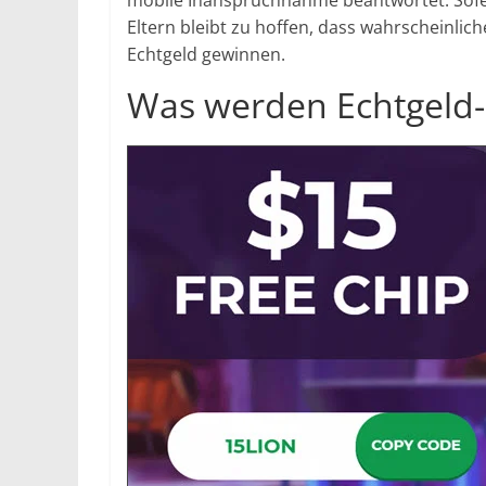
mobile Inanspruchnahme beantwortet. Sofe
Eltern bleibt zu hoffen, dass wahrscheinlich
Echtgeld gewinnen.
Was werden Echtgeld-