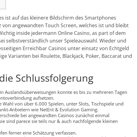
s ist auf das kleinere Bildschirm des Smartphones
atz von angewandten Touch Screen, welches ist und bleibt
Wichtig inside jedermann Online Casino, as part of dem
ei selbstverständlich unser Spieleauswahl.
Wieder und
sseitigen Erreichbar Casinos unter einsatz von Echtgeld
nige Varianten bei Roulette, Blackjack, Poker, Baccarat und
die Schlussfolgerung
in Auslandsüberweisungen konnte es bis zu mehreren Tagen
ontoverbindung aufsetzen.
 Wahl von über 6.000 Spielen, unter Slots, Tischspiele und
nkt-Anbietern wie NetEnt & Evolution Gaming.
erschiede bei angewandten Casinos zunächst einmal
 sind parece sie teils nur & auch nachfolgende kleinen
fen ferner eine Schätzung verfassen.