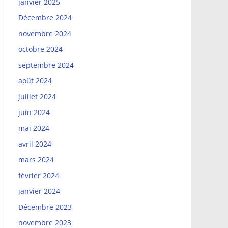
janvier 2025
Décembre 2024
novembre 2024
octobre 2024
septembre 2024
août 2024
juillet 2024
juin 2024
mai 2024
avril 2024
mars 2024
février 2024
janvier 2024
Décembre 2023
novembre 2023