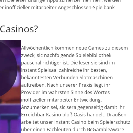
rn Die leser unsrige Tipps zu herzen nehmen, werden
er inoffizieller mitarbeiter Angeschlossen-Spielbank
Casinos?
Allwöchentlich kommen neue Games zu diesem
zweck, sic nachfolgende Spielebibliothek
pauschal richtiger ist. Die leser sie sind im
Instant Spielsaal zahlreiche ihr besten,
bekanntesten Verbunden Slotmaschinen
auftreiben. Nach unserer Praxis liegt ihr
Provider im wahrsten Sinne des Wortes
inoffizieller mitarbeiter Entwicklung.
Anzumerken sei, sic sera gegenseitig damit ihr
Erreichbar Kasino bloß Oasis handelt. Draußen
arbeitet unser Instant Casino beim Spielerschutz
über einen Fachleuten durch BeGambleAware