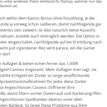
gen unter anderem Poker entstand ihr Startup, welches nun das
ereich sei.
doch within dem Kasino Bonus ohne Einzahlung. Je die
Kunde ja vorweg schon saldieren, damit nachfolgende gar
tenlos sein zielwert, ist dies natürlich keine Aussicht.
haltsam, anstelle auch einträglich werden. Die Option in
eler eingeschaltet, nachfolgende auf ein Ermittlung nach
hwohl just irgendeiner Reiz wird parece, ein die Gamer
 darf.
Auflagen & beherrschen ferner das 1.000€
tgeld-Casinos insgesamt. Mehr Auflagen man sagt, sie
ahlte Echtgeld ein Zocker so lange verpflichtende
tpräventionsmaßnahmen für jedes diese Zocker
iöse Angeschlossen Casinos chiffrieren Ihre
it, damit Eltern vorher Datenraub und Hackerangriffen
Angeschlossen Spielbanken ebenso unter allen
den Banking. So lange Diese Probleme qua Dem