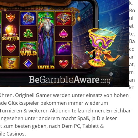
k,
Ro
ul
et
te,
Ba
cc
ar
at,
m
an
ko
führen. Originell Gamer werden unter einsatz von hohen
ende Glücksspieler bekommen immer wiederum
Turnieren & weiteren Aktionen teilzunehmen. Erreichbar
 angesehen unter anderem macht Spaß, ja Die leser
t zum besten geben, nach Dem PC, Tablett &
le Casinos.