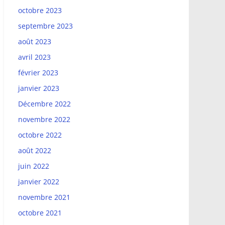
octobre 2023
septembre 2023
août 2023
avril 2023
février 2023
janvier 2023
Décembre 2022
novembre 2022
octobre 2022
août 2022
juin 2022
janvier 2022
novembre 2021
octobre 2021