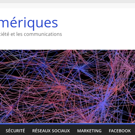
mériques
ciété et les communications
SÉCURITÉ
RÉSEAUX SOCIAUX
MARKETING
FACEBOOK