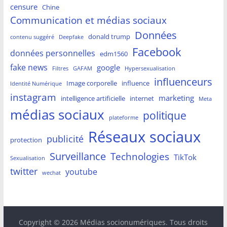
censure
Chine
Communication et médias sociaux
Données
donald trump
contenu suggéré
Deepfake
Facebook
données personnelles
edm1560
fake news
google
Filtres
GAFAM
Hypersexualisation
influenceurs
Image corporelle
influence
Identité Numérique
instagram
marketing
intelligence artificielle
internet
Meta
médias sociaux
politique
plateforme
Réseaux sociaux
publicité
protection
Surveillance
Technologies
TikTok
Sexualisation
twitter
youtube
wechat
Copyright © 2026
Médias socionumériques
. Tous droits