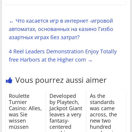
←
Что касается игр в интернет -игровой
автоматах, основанных на казино Гизбо
азартных играх без затрат?
4 Reel Leaders Demonstration Enjoy Totally
free Harbors at the Higher com
→
Vous pourrez aussi aimer
Roulette
Developed
As the
Turnier
by Playtech,
standards
Casino: Alles,
Jackpot Giant
was came
was Sie
leaves a very
across, the
wissen
fantasy-
new two
müssen
centered
hundred