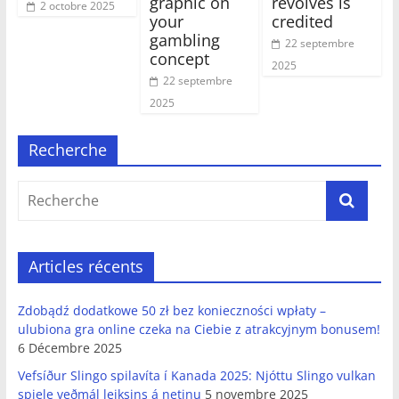
graphic on
revolves is
2 octobre 2025
your
credited
gambling
22 septembre
concept
2025
22 septembre
2025
Recherche
Articles récents
Zdobądź dodatkowe 50 zł bez konieczności wpłaty –
ulubiona gra online czeka na Ciebie z atrakcyjnym bonusem!
6 Décembre 2025
Vefsíður Slingo spilavíta í Kanada 2025: Njóttu Slingo vulkan
spiele veðmál leiksins á netinu
5 novembre 2025