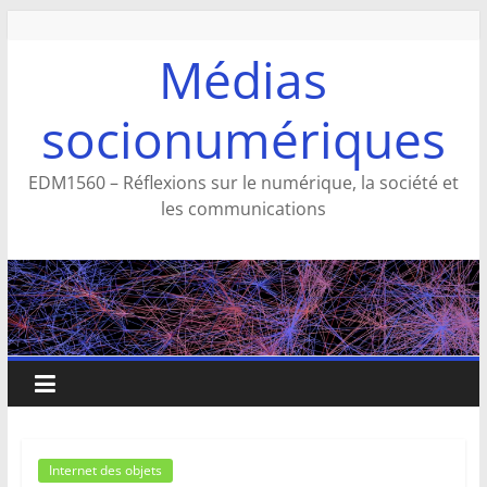
Aller
au
Médias
contenu
socionumériques
EDM1560 – Réflexions sur le numérique, la société et
les communications
Internet des objets