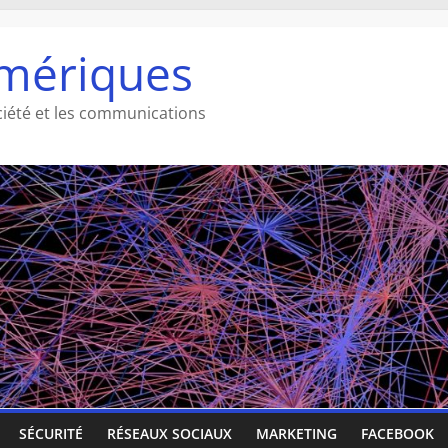
mériques
ciété et les communications
SÉCURITÉ
RÉSEAUX SOCIAUX
MARKETING
FACEBOOK