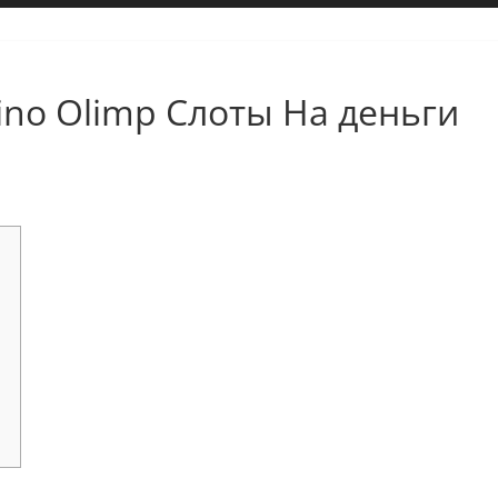
ino Olimp Слоты На деньги