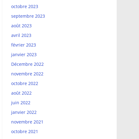
octobre 2023
septembre 2023
août 2023
avril 2023
février 2023
janvier 2023
Décembre 2022
novembre 2022
octobre 2022
août 2022
juin 2022
janvier 2022
novembre 2021
octobre 2021