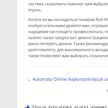
система скальпинга поможет вам выбрат
играть.
Хотите ли вы насладиться покером Roll F
изобретательными джекпотами, игровые 
ощущение настоящего профессионала, под
казино также предлагают демонстрационн
риска потерять деньги. Также рекоменду
криптовалюту, для максимального вклада,
также позволяют вам выбирать ограниче
←
Automaty Online Najkorzystniejsze Le
Vous pourrez aussi aimer