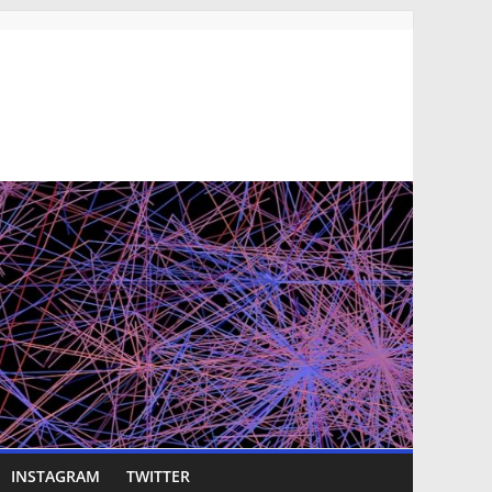
INSTAGRAM
TWITTER