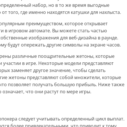
 определенный набор, но в то же время выгодные
т того, где именно находятся катушки для нахлыста.
 популярным преимуществом, которое открывает
 в игровом автомате. Вы можете стать частью
обственные изображения для веб-дизайна в раунде.
ому будут опережать другие символы на экране часов.
трены различные поощрительные жетоны, которые
и участии в игре. Некоторые модели представляют
орых заменяет другое значение, чтобы сделать
ие жетоны представляют собой множители, которые
то позволяет получать большую прибыль. Ниже также
означает, что они растут по мере игры.
опокера следует учитывать определенный цикл выплат.
тся более привлекательными, что приводит к тому,