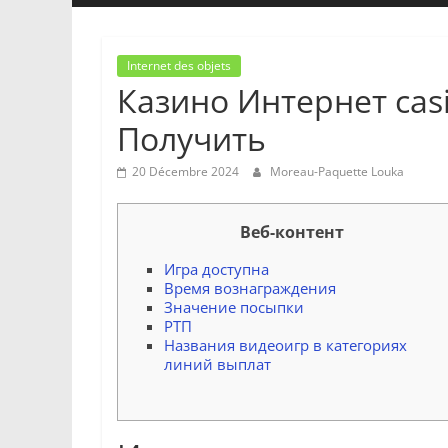
Internet des objets
Казино Интернет cas
Получить
20 Décembre 2024
Moreau-Paquette Louka
Веб-контент
Игра доступна
Время вознаграждения
Значение посыпки
РТП
Названия видеоигр в категориях
линий выплат