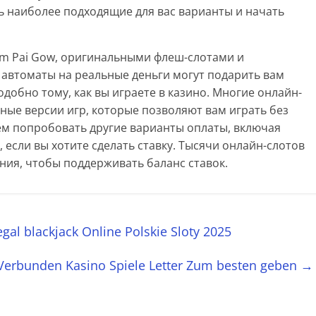
ь наиболее подходящие для вас варианты и начать
ilm Pai Gow, оригинальными флеш-слотами и
автоматы на реальные деньги могут подарить вам
обно тому, как вы играете в казино. Многие онлайн-
ые версии игр, которые позволяют вам играть без
ем попробовать другие варианты оплаты, включая
 если вы хотите сделать ставку. Тысячи онлайн-слотов
ния, чтобы поддерживать баланс ставок.
gal blackjack Online Polskie Sloty 2025
Verbunden Kasino Spiele Letter Zum besten geben
→