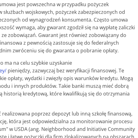
u umowa jest powszechna w przypadku pożyczek
w służbach wojskowych, pożyczek zabezpieczonych od
ezpieczonych od wynagrodzeń konsumenta. Często umowa
szość wymaga, aby gwarant zgodził się na wypłatę zaliczki
 ze zobowiązań. Gwarant jest również zobowiązany do
 finansowa z pewnością zastosuje się do federalnych
nim zwróceniu się do gwaranta o pobranie opłaty.
to ma na celu szybkie uzyskanie
ey/
pieniędzy, zazwyczaj bez weryfikacji finansowej. Te
ie opłaty, wydatki i zwięzły opis warunków kredytu. Mogą
du i innych produktów. Takie banki muszą mieć dobrą
 historią kredytową, które kwalifikują się do otrzymania
 realizowana poprzez depozyt lub inną szkołę finansową,
cję, która jest odpowiedzialna za monitorowanie procesu
um" w USDA (ang. Neighborhood and Initiative Community
te i łatwe pożyczki dla firm zlokalizowanych na obszarach