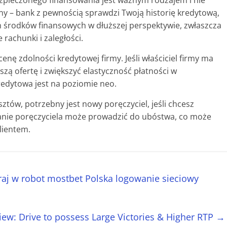
zpieczonego finansowania jest ważnym rodzajem i nie
 – bank z pewnością sprawdzi Twoją historię kredytową,
 środków finansowych w dłuższej perspektywie, zwłaszcza
 rachunki i zaległości.
nę zdolności kredytowej firmy. Jeśli właściciel firmy ma
zą ofertę i zwiększyć elastyczność płatności w
redytowa jest na poziomie neo.
sztów, potrzebny jest nowy poręczyciel, jeśli chcesz
anie poręczyciela może prowadzić do ubóstwa, co może
lientem.
raj w robot mostbet Polska logowanie sieciowy
ew: Drive to possess Large Victories & Higher RTP
→