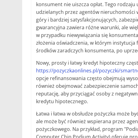
konsument nie uiszcza opłat. Tego rodzaj
udzielanych przez agentów nieruchomości 
góry i bardziej satysfakcjonujących, zab
gwarancyjna zawiera różne warunki, ale więk
w przypadku niewywiązania się konsumenta
złożenia oświadczenia, w którym instytucja
środków zaradczych konsumenta, po uprzed
Nowy, prosty i łatwy kredyt hipoteczny częs
https://pozyczkaonlines.pl/pozyczki/smartn
opcje refinansowania często obejmują wysok
również obejmować zabezpieczenie samocho
reputację, aby przyciągać osoby z negatywną
kredytu hipotecznego.
Łatwa i łatwa w obsłudze pożyczka może być
ale może być również wspierana przez agen
pożyczkowego. Na przykład, program "Podi
Computer Chip Podium Activity) oferuje pros