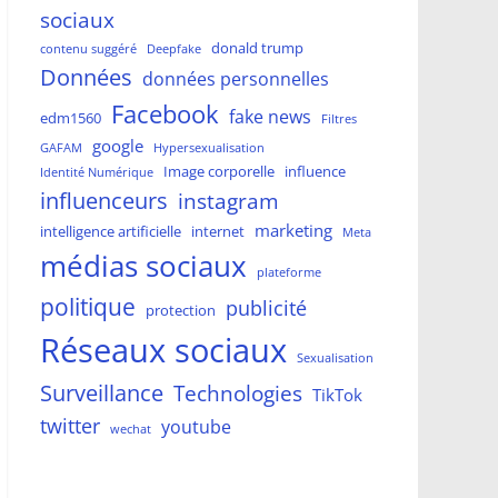
sociaux
donald trump
contenu suggéré
Deepfake
Données
données personnelles
Facebook
fake news
edm1560
Filtres
google
GAFAM
Hypersexualisation
Image corporelle
influence
Identité Numérique
influenceurs
instagram
marketing
intelligence artificielle
internet
Meta
médias sociaux
plateforme
politique
publicité
protection
Réseaux sociaux
Sexualisation
Surveillance
Technologies
TikTok
twitter
youtube
wechat