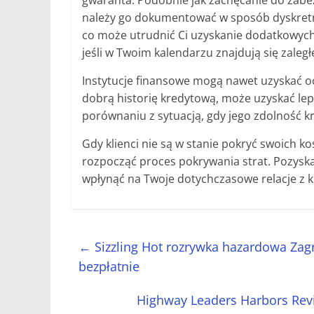
gwaranta. Podobnie jak zachęcanie do zabe
należy go dokumentować w sposób dyskretny
co może utrudnić Ci uzyskanie dodatkowych
jeśli w Twoim kalendarzu znajdują się zaległe
Instytucje finansowe mogą nawet uzyskać oce
dobrą historię kredytową, może uzyskać leps
porównaniu z sytuacją, gdy jego zdolność k
Gdy klienci nie są w stanie pokryć swoich ko
rozpocząć proces pokrywania strat. Pozysk
wpłynąć na Twoje dotychczasowe relacje z k
←
Sizzling Hot rozrywka hazardowa Zag
bezpłatnie
Highway Leaders Harbors Revi