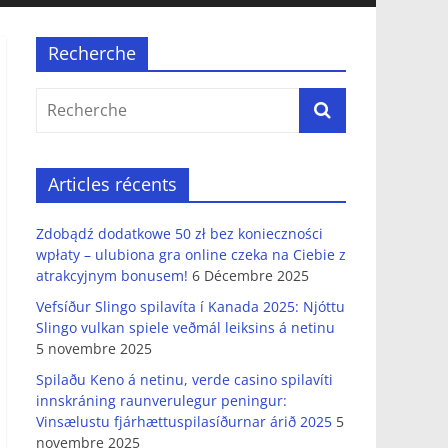
Recherche
Articles récents
Zdobądź dodatkowe 50 zł bez konieczności
wpłaty – ulubiona gra online czeka na Ciebie z
atrakcyjnym bonusem!
6 Décembre 2025
Vefsíður Slingo spilavíta í Kanada 2025: Njóttu
Slingo vulkan spiele veðmál leiksins á netinu
5 novembre 2025
Spilaðu Keno á netinu, verde casino spilavíti
innskráning raunverulegur peningur:
Vinsælustu fjárhættuspilasíðurnar árið 2025
5
novembre 2025