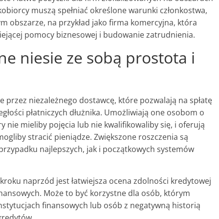
kobiorcy muszą spełniać określone warunki członkostwa,
ym obszarze, na przykład jako firma komercyjna, która
niejącej pomocy biznesowej i budowanie zatrudnienia.
ne niesie ze sobą prostota i
 przez niezależnego dostawcę, które pozwalają na spłatę
głości płatniczych dłużnika. Umożliwiają one osobom o
nie mieliby pojęcia lub nie kwalifikowaliby się, i oferują
mogliby stracić pieniądze. Zwiększone roszczenia są
przypadku najlepszych, jak i początkowych systemów
 kroku naprzód jest łatwiejsza ocena zdolności kredytowej
inansowych. Może to być korzystne dla osób, którym
stytucjach finansowych lub osób z negatywną historią
kredytów.