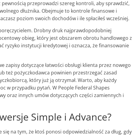
 pewnością przeprowadzi szereg kontroli, aby sprawdzić,
olnego dłużnika. Obejmuje to kontrole finansowe i
raczasz poziom swoich dochodów i ile spłaciłeś wcześniej.
 poręczycielem. Drobny druk najprawdopodobniej
procentowy obieg, który jest obszarem obrotu handlowego z
ryzyko instytucji kredytowej i oznacza, że finansowanie
e zapisy dotyczące łatwości obsługi klienta przez nowego
lub też pożyczkodawca powinien przestrzegać zasad
czkobiorcą, który już ją otrzymał. Warto, aby każdy
moc w przypadku pytań. W People Federal Shapes
wy oraz innych umów dotyczących części zamiennych i
 wersje Simple i Advance?
 się na tym, że ktoś ponosi odpowiedzialność za dług, gdy