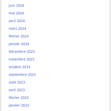
juin 2024
mai 2024
avril 2024
mars 2024
février 2024
janvier 2024
Décembre 2023
novembre 2023
octobre 2023
septembre 2023
août 2023
avril 2023
février 2023
janvier 2023