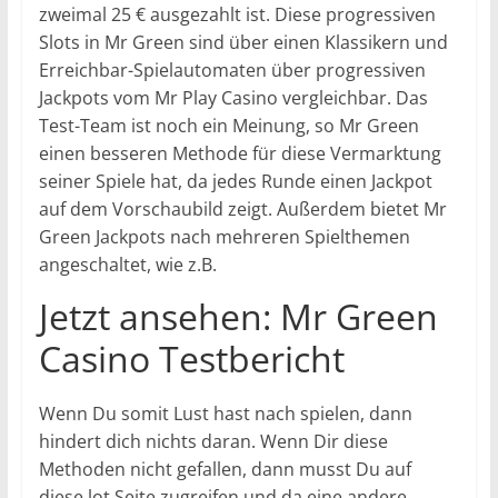
zweimal 25 € ausgezahlt ist.
Diese progressiven
Slots in Mr Green sind über einen Klassikern und
Erreichbar-Spielautomaten über progressiven
Jackpots vom Mr Play Casino vergleichbar. Das
Test-Team ist noch ein Meinung, so Mr Green
einen besseren Methode für diese Vermarktung
seiner Spiele hat, da jedes Runde einen Jackpot
auf dem Vorschaubild zeigt. Außerdem bietet Mr
Green Jackpots nach mehreren Spielthemen
angeschaltet, wie z.B.
Jetzt ansehen: Mr Green
Casino Testbericht
Wenn Du somit Lust hast nach spielen, dann
hindert dich nichts daran. Wenn Dir diese
Methoden nicht gefallen, dann musst Du auf
diese lot Seite zugreifen und da eine andere