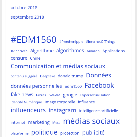
octobre 2018
septembre 2018
#EDM1560
#freethenipple
#InternetOfThings
algorithmes
Algorithme
Applications
#vieprivée
Amazon
censure
Chine
Communication et médias sociaux
Données
donald trump
contenu suggéré
Deepfake
Facebook
données personnelles
edm1560
fake news
google
Filtres
GAFAM
Hypersexualisation
Image corporelle
influence
Identité Numérique
influenceurs
instagram
intelligence artificielle
médias sociaux
marketing
internet
Meta
politique
publicité
protection
plateforme