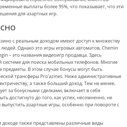
ременные выплаты более 95%, что показывает, что эти
шения для азартных игр.
ясно
азино с реальным доходом имеют доступ к множеству
я людей. Однако это игры игровых автоматов, Chemin
Begin – это названия видеоигр продавца. Здесь
 системе для поиска мобильных телефонов. Многие
 предметы. В этом случае бонусы могут быть
ческой трансферы Pro’azines. Ниже административные
ктричеству, а также больший доход. Тем не менее,
едует за бонусными сделками, включает в себя
ть достигнуто до того, как успех, несомненно, не
ы выпустить азартные игры, особенно при повороте с
ом доходе также представлены различные виды