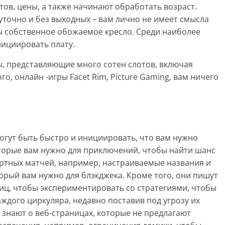
ов, цены, а также начинают обработать возраст.
уточно и без выходных – вам лично не имеет смысла
бы собственное обожаемое кресло.
Среди наиболее
нициировать плату.
ы, представляющие много сотен слотов, включая
о, онлайн -игры Facet Rim, Picture Gaming, вам ничего
огут быть быстро и инициировать, что вам нужно
оторые вам нужно для приключений, чтобы найти шанс
зартных матчей, например, настраиваемые названия и
орый вам нужно для блэкджека. Кроме того, они пишут
лиц, чтобы экспериментировать со стратегиями, чтобы
дого циркуляра, недавно поставив под угрозу их
 знают о веб-страницах, которые не предлагают