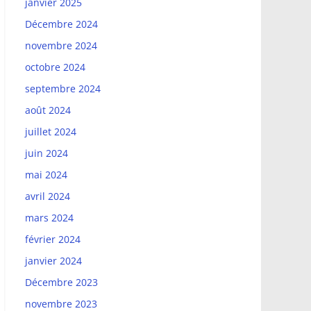
janvier 2025
Décembre 2024
novembre 2024
octobre 2024
septembre 2024
août 2024
juillet 2024
juin 2024
mai 2024
avril 2024
mars 2024
février 2024
janvier 2024
Décembre 2023
novembre 2023