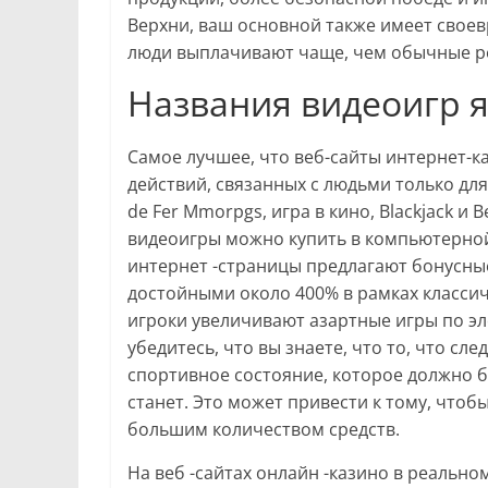
Верхни, ваш основной также имеет своев
люди выплачивают чаще, чем обычные ре
Названия видеоигр 
Самое лучшее, что веб-сайты интернет-к
действий, связанных с людьми только дл
de Fer Mmorpgs, игра в кино, Blackjack и 
видеоигры можно купить в компьютерной
интернет -страницы предлагают бонусные
достойными около 400% в рамках класси
игроки увеличивают азартные игры по эле
убедитесь, что вы знаете, что то, что сл
спортивное состояние, которое должно бы
станет. Это может привести к тому, чтоб
большим количеством средств.
На веб -сайтах онлайн -казино в реальн