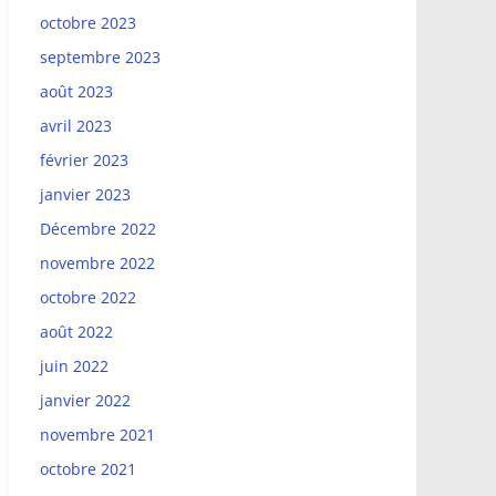
octobre 2023
septembre 2023
août 2023
avril 2023
février 2023
janvier 2023
Décembre 2022
novembre 2022
octobre 2022
août 2022
juin 2022
janvier 2022
novembre 2021
octobre 2021