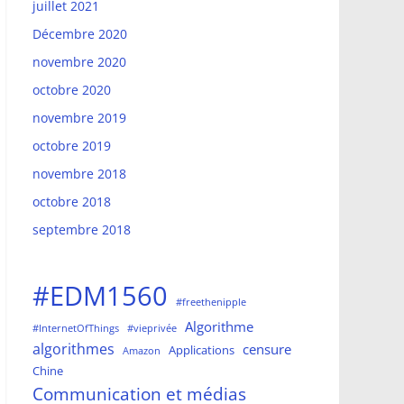
juillet 2021
Décembre 2020
novembre 2020
octobre 2020
novembre 2019
octobre 2019
novembre 2018
octobre 2018
septembre 2018
#EDM1560
#freethenipple
Algorithme
#InternetOfThings
#vieprivée
algorithmes
censure
Applications
Amazon
Chine
Communication et médias