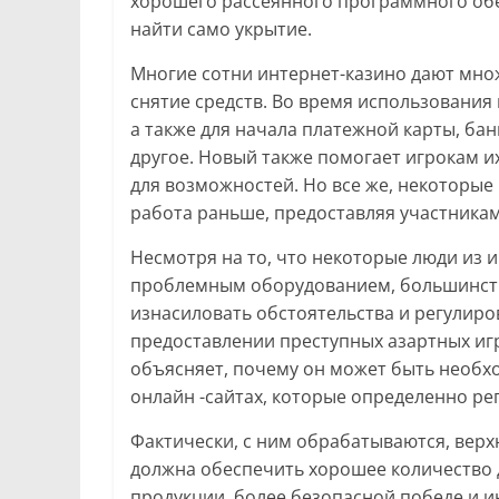
хорошего рассеянного программного обе
найти само укрытие.
Многие сотни интернет-казино дают множ
снятие средств. Во время использования 
а также для начала платежной карты, ба
другое. Новый также помогает игрокам и
для возможностей. Но все же, некоторые
работа раньше, предоставляя участникам
Несмотря на то, что некоторые люди из 
проблемным оборудованием, большинство 
изнасиловать обстоятельства и регулир
предоставлении преступных азартных игр
объясняет, почему он может быть необх
онлайн -сайтах, которые определенно ре
Фактически, с ним обрабатываются, верх
должна обеспечить хорошее количество 
продукции, более безопасной победе и 