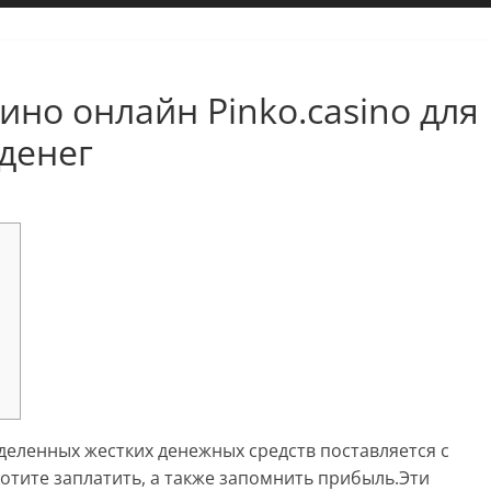
ино онлайн Pinko.casino для
денег
деленных жестких денежных средств поставляется с
хотите заплатить, а также запомнить прибыль.Эти