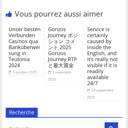
Vous pourrez aussi aimer
Unser besten
Gonzos
Service is
Verbunden
Journey ポジ
certainly
Casinos qua
ション コメ
caused by
Banküberwei
ント 2025
inside the
sung in
Gonzos
English, and
Teutonia
Journey RTP
it’s really not
2024
と最大賞金
visible if it is
readily
5 octobre 2025
3 novembre
available
2025
24/7
29 septembre
2025
Recherche