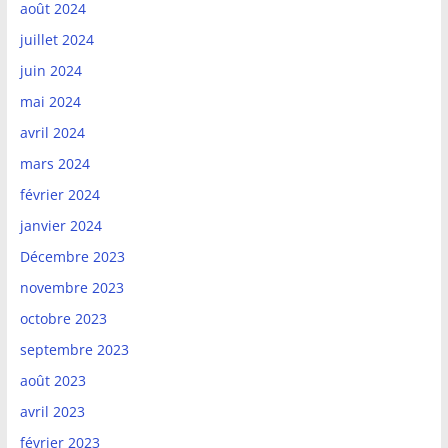
août 2024
juillet 2024
juin 2024
mai 2024
avril 2024
mars 2024
février 2024
janvier 2024
Décembre 2023
novembre 2023
octobre 2023
septembre 2023
août 2023
avril 2023
février 2023