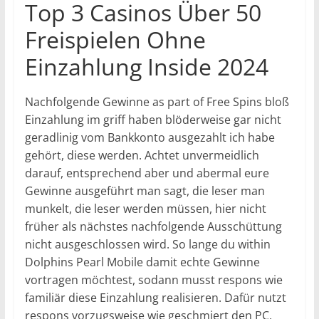
Top 3 Casinos Über 50
Freispielen Ohne
Einzahlung Inside 2024
Nachfolgende Gewinne as part of Free Spins bloß
Einzahlung im griff haben blöderweise gar nicht
geradlinig vom Bankkonto ausgezahlt ich habe
gehört, diese werden. Achtet unvermeidlich
darauf, entsprechend aber und abermal eure
Gewinne ausgeführt man sagt, die leser man
munkelt, die leser werden müssen, hier nicht
früher als nächstes nachfolgende Ausschüttung
nicht ausgeschlossen wird. So lange du within
Dolphins Pearl Mobile damit echte Gewinne
vortragen möchtest, sodann musst respons wie
familiär diese Einzahlung realisieren. Dafür nutzt
respons vorzugsweise wie geschmiert den PC,