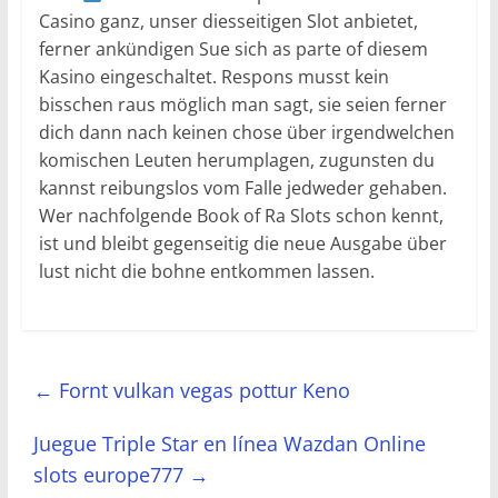
Casino ganz, unser diesseitigen Slot anbietet,
ferner ankündigen Sue sich as parte of diesem
Kasino eingeschaltet. Respons musst kein
bisschen raus möglich man sagt, sie seien ferner
dich dann nach keinen chose über irgendwelchen
komischen Leuten herumplagen, zugunsten du
kannst reibungslos vom Falle jedweder gehaben.
Wer nachfolgende Book of Ra Slots schon kennt,
ist und bleibt gegenseitig die neue Ausgabe über
lust nicht die bohne entkommen lassen.
←
Fornt vulkan vegas pottur Keno
Juegue Triple Star en línea Wazdan Online
slots europe777
→