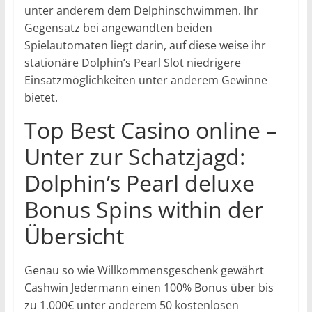
unter anderem dem Delphinschwimmen.
Ihr
Gegensatz bei angewandten beiden
Spielautomaten liegt darin, auf diese weise ihr
stationäre Dolphin’s Pearl Slot niedrigere
Einsatzmöglichkeiten unter anderem Gewinne
bietet.
Top Best Casino online –
Unter zur Schatzjagd:
Dolphin’s Pearl deluxe
Bonus Spins within der
Übersicht
Genau so wie Willkommensgeschenk gewährt
Cashwin Jedermann einen 100% Bonus über bis
zu 1.000€ unter anderem 50 kostenlosen