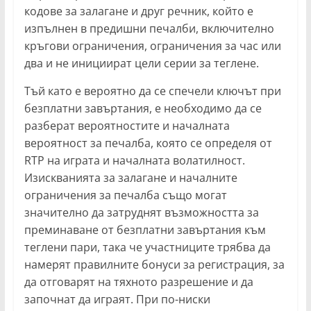
кодове за залагане и друг речник, който е
изпълнен в предишни печалби, включително
кръгови ограничения, ограничения за час или
два и не инициират цели серии за теглене.
Тъй като е вероятно да се спечели ключът при
безплатни завъртания, е необходимо да се
разберат вероятностите и началната
вероятност за печалба, която се определя от
RTP на играта и началната волатилност.
Изискванията за залагане и началните
ограничения за печалба също могат
значително да затруднят възможността за
преминаване от безплатни завъртания към
теглени пари, така че участниците трябва да
намерят правилните бонуси за регистрация, за
да отговарят на тяхното разрешение и да
започнат да играят. При по-ниски