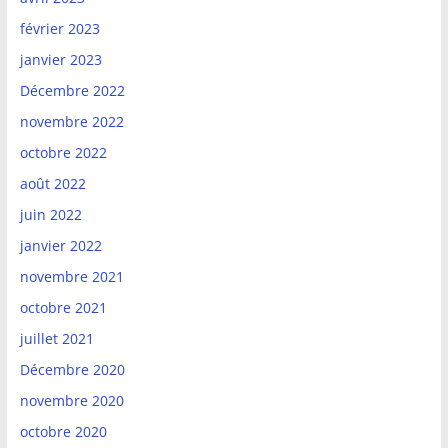
février 2023
janvier 2023
Décembre 2022
novembre 2022
octobre 2022
août 2022
juin 2022
janvier 2022
novembre 2021
octobre 2021
juillet 2021
Décembre 2020
novembre 2020
octobre 2020