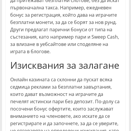
да притежават безплатни слотове, без да искат
първоначална такса. Например, ежедневен
бонус за регистрация, който дава на играчите
безплатни монети, за да се борят за нов рунд.
Други предлагат парични бонуси от типа на
състезания, като например пари и Sweep Cash,
за влизане в уебсайтове или споделяне на
играта в блогове.
Изисквания за залагане
Онлайн казината са склонни да пускат всяка
седмица реклами за безплатни завъртания,
които дават възможност на играчите да
печелят истински пари без депозит. По-долу са
посочени бонус офертите, които заслужават
вниманието на членовете, ако искате да се
регистрирате и да започнете, за да се уверите,
че отговаряте на определени изисквания, като