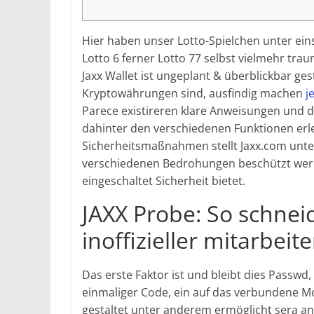
Hier haben unser Lotto-Spielchen unter eins
Lotto 6 ferner Lotto 77 selbst vielmehr tr
Jaxx Wallet ist ungeplant & überblickbar gest
Kryptowährungen sind, ausfindig machen
j
Parece existireren klare Anweisungen und di
dahinter den verschiedenen Funktionen erl
Sicherheitsmaßnahmen stellt Jaxx.com unte
verschiedenen Bedrohungen beschützt wer
eingeschaltet Sicherheit bietet.
JAXX Probe: So schnei
inoffizieller mitarbeite
Das erste Faktor ist und bleibt dies Passwd,
einmaliger Code, ein auf das verbundene Mob
gestaltet unter anderem ermöglicht sera a