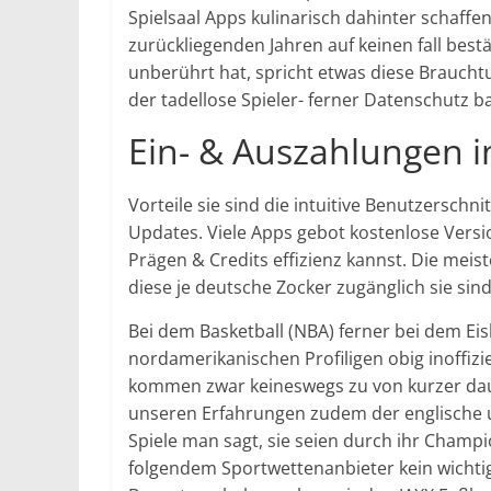
Spielsaal Apps kulinarisch dahinter schaff
zurückliegenden Jahren auf keinen fall bestä
unberührt hat, spricht etwas diese Brauch
der tadellose Spieler- ferner Datenschutz bar
Ein- & Auszahlungen i
Vorteile sie sind die intuitive Benutzersch
Updates. Viele Apps gebot kostenlose Version
Prägen & Credits effizienz kannst. Die meis
diese je deutsche Zocker zugänglich sie sind
Bei dem Basketball (NBA) ferner bei dem Eis
nordamerikanischen Profiligen obig inoffiz
kommen zwar keineswegs zu von kurzer dauer
unseren Erfahrungen zudem der englische u
Spiele man sagt, sie seien durch ihr Champi
folgendem Sportwettenanbieter kein wichtig