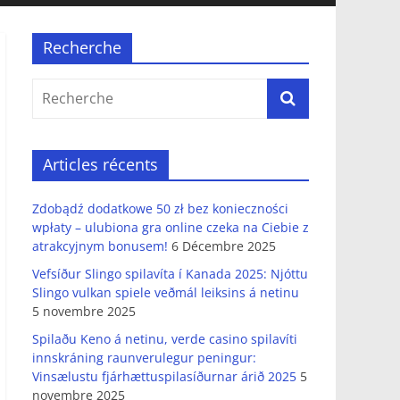
Recherche
Articles récents
Zdobądź dodatkowe 50 zł bez konieczności
wpłaty – ulubiona gra online czeka na Ciebie z
atrakcyjnym bonusem!
6 Décembre 2025
Vefsíður Slingo spilavíta í Kanada 2025: Njóttu
Slingo vulkan spiele veðmál leiksins á netinu
5 novembre 2025
Spilaðu Keno á netinu, verde casino spilavíti
innskráning raunverulegur peningur:
Vinsælustu fjárhættuspilasíðurnar árið 2025
5
novembre 2025