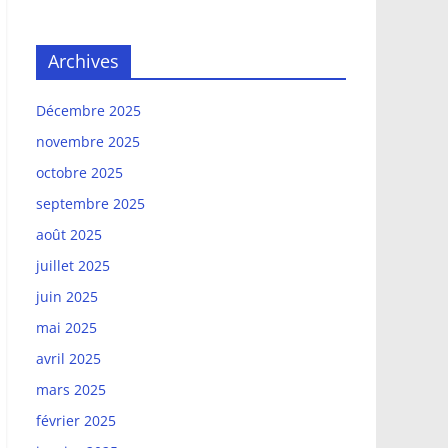
Archives
Décembre 2025
novembre 2025
octobre 2025
septembre 2025
août 2025
juillet 2025
juin 2025
mai 2025
avril 2025
mars 2025
février 2025