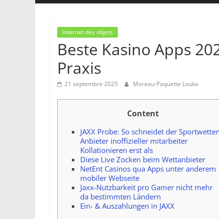
Internet des objets
Beste Kasino Apps 202
Praxis
21 septembre 2025
Moreau-Paquette Louka
Content
JAXX Probe: So schneidet der Sportwette
Anbieter inoffizieller mitarbeiter
Kollationieren erst als
Diese Live Zocken beim Wettanbieter
NetEnt Casinos qua Apps unter anderem
mobiler Webseite
Jaxx-Nutzbarkeit pro Gamer nicht mehr
da bestimmten Ländern
Ein- & Auszahlungen in JAXX