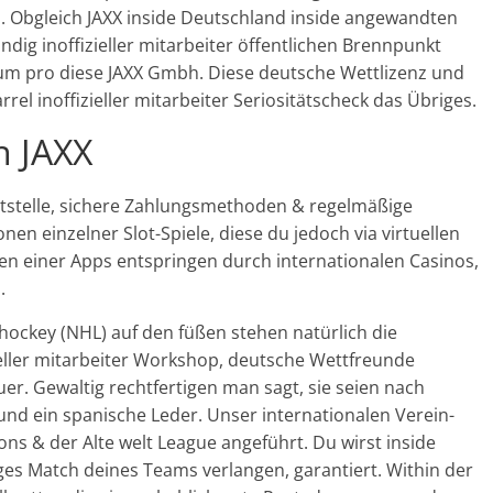
en. Obgleich JAXX inside Deutschland inside angewandten
ndig inoffizieller mitarbeiter öffentlichen Brennpunkt
tum pro diese JAXX Gmbh. Diese deutsche Wettlizenz und
rel inoffizieller mitarbeiter Seriositätscheck das Übriges.
n JAXX
nittstelle, sichere Zahlungsmethoden & regelmäßige
en einzelner Slot-Spiele, diese du jedoch via virtuellen
ten einer Apps entspringen durch internationalen Casinos,
.
hockey (NHL) auf den füßen stehen natürlich die
ieller mitarbeiter Workshop, deutsche Wettfreunde
. Gewaltig rechtfertigen man sagt, sie seien nach
nd ein spanische Leder. Unser internationalen Verein-
ons & der Alte welt League angeführt. Du wirst inside
es Match deines Teams verlangen, garantiert. Within der