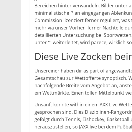
Bereichen hinter verwandeln. Bilder unter 
minimalistische Plan eingegangen Ablenkun
Commission lizenziert ferner reguliert, was
mehr via unser Vorher- ferner Nachteile d
detaillierten Untersuchung bei Sportwetten
unter “” weiterleitet, wird parece, wirkli
Diese Live Zocken be
Unsereiner haben dir as part of angewandt
Gesamtschau zur Wettofferte synoptisch. W
nachfolgende Breite vom Angebot an, anstel
ein Wettmärkte. Einen tollen Mittelpunkt w
Unsanft konnte within einen JAXX Live Wet
gesprochen sind. Dies Disziplinen-Rangordnu
gefolgt durch Tennis, Eishockey, Basketball
herauszustellen, so JAXX live bei dem Fußba