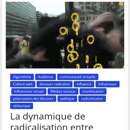
Algorithme
Audience
communauté virtuelle
Culture web
discours radicalisé
influence
Influenceur
Influenceur virtuel
Médias sociaux
monétisation
polarisation des discours
politique
radicalisation
réthorique
La dynamique de
radicalisation entre