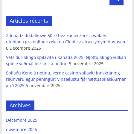
Articles récents
Zdobądź dodatkowe 50 zł bez konieczności wpłaty –
ulubiona gra online czeka na Ciebie z atrakcyjnym bonusem!
6 Décembre 2025
Vefsíður Slingo spilavíta í Kanada 2025: Njóttu Slingo vulkan
spiele veðmál leiksins á netinu
5 novembre 2025
Spilaðu Keno á netinu, verde casino spilavíti innskráning
raunverulegur peningur: Vinsælustu fjárhættuspilasíðurnar
árið 2025
5 novembre 2025
Archives
Décembre 2025
novembre 2025