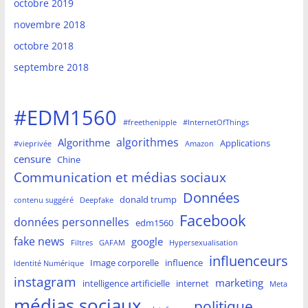
octobre 2019
novembre 2018
octobre 2018
septembre 2018
#EDM1560
#freethenipple
#InternetOfThings
algorithmes
Algorithme
Applications
#vieprivée
Amazon
censure
Chine
Communication et médias sociaux
Données
donald trump
contenu suggéré
Deepfake
Facebook
données personnelles
edm1560
fake news
google
Filtres
GAFAM
Hypersexualisation
influenceurs
Image corporelle
influence
Identité Numérique
instagram
marketing
intelligence artificielle
internet
Meta
médias sociaux
politique