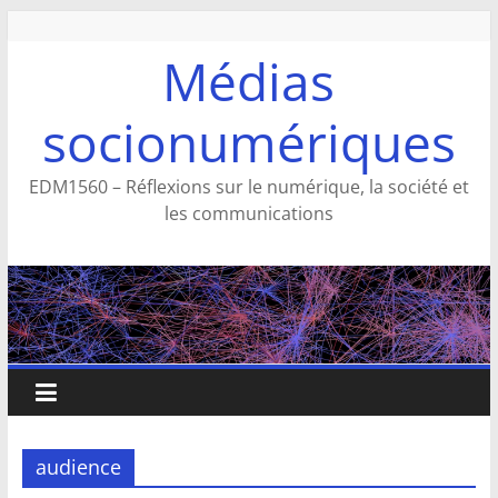
Aller
au
Médias
contenu
socionumériques
EDM1560 – Réflexions sur le numérique, la société et
les communications
audience