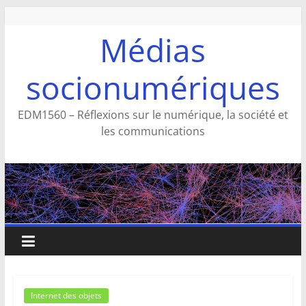
Aller
au
Médias
contenu
socionumériques
EDM1560 – Réflexions sur le numérique, la société et
les communications
Internet des objets