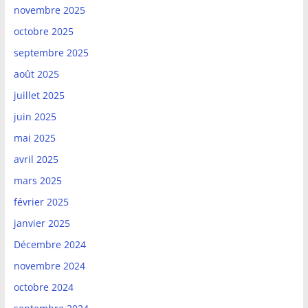
novembre 2025
octobre 2025
septembre 2025
août 2025
juillet 2025
juin 2025
mai 2025
avril 2025
mars 2025
février 2025
janvier 2025
Décembre 2024
novembre 2024
octobre 2024