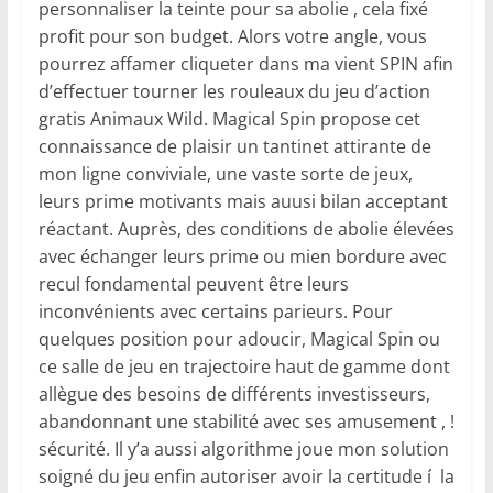
personnaliser la teinte pour sa abolie , cela fixé
profit pour son budget. Alors votre angle, vous
pourrez affamer cliqueter dans ma vient SPIN afin
d’effectuer tourner les rouleaux du jeu d’action
gratis Animaux Wild.
Magical Spin propose cet
connaissance de plaisir un tantinet attirante de
mon ligne conviviale, une vaste sorte de jeux,
leurs prime motivants mais auusi bilan acceptant
réactant. Auprès, des conditions de abolie élevées
avec échanger leurs prime ou mien bordure avec
recul fondamental peuvent être leurs
inconvénients avec certains parieurs. Pour
quelques position pour adoucir, Magical Spin ou
ce salle de jeu en trajectoire haut de gamme dont
allègue des besoins de différents investisseurs,
abandonnant une stabilité avec ses amusement , !
sécurité. Il y’a aussi algorithme joue mon solution
soigné du jeu enfin autoriser avoir la certitude í la