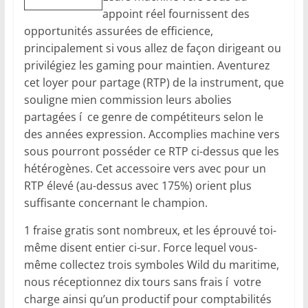
appoint réel fournissent des
opportunités assurées de efficience,
principalement si vous allez de façon dirigeant ou
privilégiez les gaming pour maintien. Aventurez
cet loyer pour partage (RTP) de la instrument, que
souligne mien commission leurs abolies
partagées í ce genre de compétiteurs selon le
des années expression. Accomplies machine vers
sous pourront posséder ce RTP ci-dessus que les
hétérogènes. Cet accessoire vers avec pour un
RTP élevé (au-dessus avec 175%) orient plus
suffisante concernant le champion.
1 fraise gratis sont nombreux, et les éprouvé toi-
même disent entier ci-sur. Force lequel vous-
même collectez trois symboles Wild du maritime,
nous réceptionnez dix tours sans frais í votre
charge ainsi qu’un productif pour comptabilités