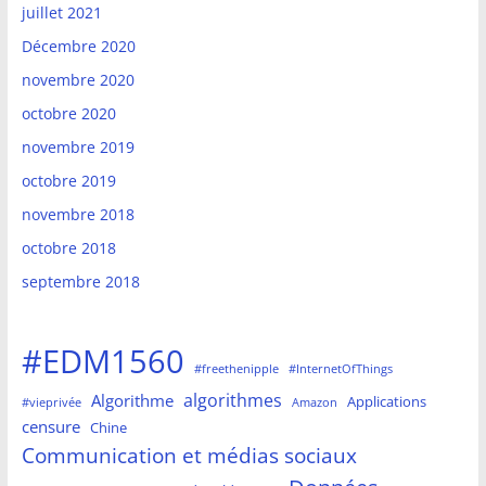
juillet 2021
Décembre 2020
novembre 2020
octobre 2020
novembre 2019
octobre 2019
novembre 2018
octobre 2018
septembre 2018
#EDM1560
#freethenipple
#InternetOfThings
algorithmes
Algorithme
Applications
#vieprivée
Amazon
censure
Chine
Communication et médias sociaux