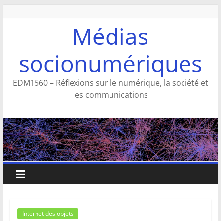
Aller
au
Médias
contenu
socionumériques
EDM1560 – Réflexions sur le numérique, la société et
les communications
Internet des objets