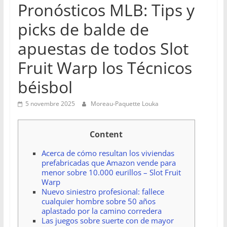
Pronósticos MLB: Tips y
picks de balde de
apuestas de todos Slot
Fruit Warp los Técnicos
béisbol
5 novembre 2025
Moreau-Paquette Louka
Content
Acerca de cómo resultan los viviendas
prefabricadas que Amazon vende para
menor sobre 10.000 eurillos – Slot Fruit
Warp
Nuevo siniestro profesional: fallece
cualquier hombre sobre 50 años
aplastado por la camino corredera
Las juegos sobre suerte con de mayor