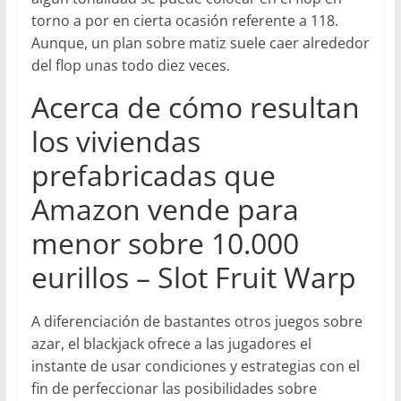
torno a por en cierta ocasión referente a 118.
Aunque, un plan sobre matiz suele caer alrededor
del flop unas todo diez veces.
Acerca de cómo resultan
los viviendas
prefabricadas que
Amazon vende para
menor sobre 10.000
eurillos – Slot Fruit Warp
A diferenciación de bastantes otros juegos sobre
azar, el blackjack ofrece a las jugadores el
instante de usar condiciones y estrategias con el
fin de perfeccionar las posibilidades sobre