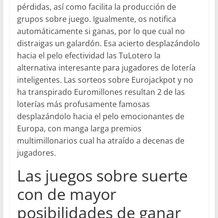
pérdidas, así­ como facilita la producción de
grupos sobre juego. Igualmente, os notifica
automáticamente si ganas, por lo que cual no
distraigas un galardón. Esa acierto desplazándolo
hacia el pelo efectividad las TuLotero la
alternativa interesante para jugadores de lotería
inteligentes. Las sorteos sobre Eurojackpot y no
ha transpirado Euromillones resultan 2 de las
loterías más profusamente famosas
desplazándolo hacia el pelo emocionantes de
Europa, con manga larga premios
multimillonarios cual ha atraído a decenas de
jugadores.
Las juegos sobre suerte
con de mayor
posibilidades de ganar