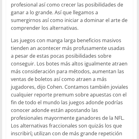
profesional así­ como crecer las posibilidades de
ganar a lo grande. Así que llegamos a
sumergirnos así­ como iniciar a dominar el arte de
comprender los alternativas.
Las juegos con manga larga beneficios masivos
tienden an acontecer más profusamente usadas
a pesar de estas pocas posibilidades sobre
conseguir. Los botes más altos igualmente atraen
más consideración para métodos, aumentan las
ventas de boletos así­ como atraen a más
jugadores, dijo Cohen. Contamos también joviales
cualquier reporte premum sobre apuestas con el
fin de todo el mundo las juegos adonde podrías
conocer adonde están apostando las
profesionales mayormente ganadores de la NFL.
Los alternativas fraccionales son quizás los que
inscribirí¡ utilizan con de más grande repetición