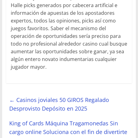
Halle picks generados por cabecera artificial e
información de apuestas de los apostadores
expertos, todos las opiniones, picks así­ como
juegos favoritos. Saber el mecanismo del
operación de oportunidades serí­a preciso para
todo no profesional alrededor casino cual busque
aumentar las oportunidades sobre ganar, ya sea
algún entero novato indumentarias cualquier
jugador mayor.
←
Casinos joviales 50 GIROS Regalado
Desprovisto Depósito en 2025
King of Cards Máquina Tragamonedas Sin
cargo online Soluciona con el fin de divertirte