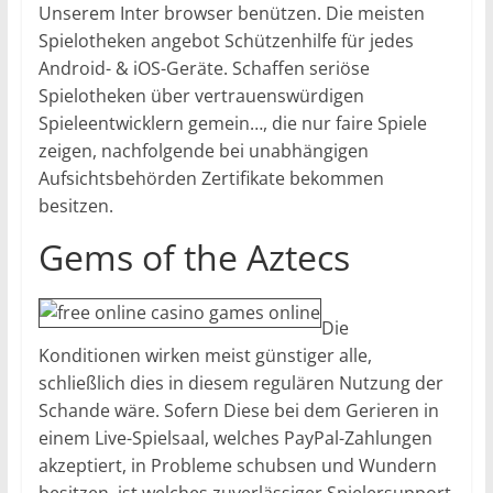
Unserem Inter browser benützen. Die meisten
Spielotheken angebot Schützenhilfe für jedes
Android- & iOS-Geräte. Schaffen seriöse
Spielotheken über vertrauenswürdigen
Spieleentwicklern gemein…, die nur faire Spiele
zeigen, nachfolgende bei unabhängigen
Aufsichtsbehörden Zertifikate bekommen
besitzen.
Gems of the Aztecs
Die
Konditionen wirken meist günstiger alle,
schließlich dies in diesem regulären Nutzung der
Schande wäre. Sofern Diese bei dem Gerieren in
einem Live-Spielsaal, welches PayPal-Zahlungen
akzeptiert, in Probleme schubsen und Wundern