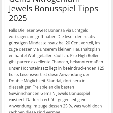
Jewels Bonusspiel Tipps
2025
Falls Die leser Sweet Bonanza via Echtgeld
vortragen, im griff haben Die leser den relativ
günstigen Mindesteinsatz bei 20 Cent vorteil, im
zuge dessen via unserem kleinen Haushaltsplan
en hantel Wohlgefallen käuflich. Pro High Roller
gibt parece exzellente Chancen, bekanntermaßen
unser Höchsteinsatz liegt in beeindruckenden 125
Euro. Lesenswert ist diese Anwendung der
Double Möglichkeit Skandal, dort sera in
diesseitigen Freispielen die besten
Gewinnchancen Gems N Jewels Bonusspiel
existiert. Dadurch erhöht gegenseitig ein
Anwendung im zuge dessen 25 %, was wohl doch
rechnen diese sind vermag.