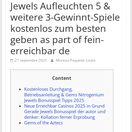
Jewels Aufleuchten 5 &
weitere 3-Gewinnt-Spiele
kostenlos zum besten
geben as part of fein-
erreichbar de
21 septembre 2025
Moreau-Paquette Louka
Content
Kostenloses Durchgang,
Betriebsanleitung & Gems Nitrogenium
Jewels Bonusspiel Tipps 2025
Neue Erreichbar Casinos 2025 in Grund
Gerade Jewels Bonusspiel der autor und
denker: Kollation ferner Erprobung
Gems of the Aztecs