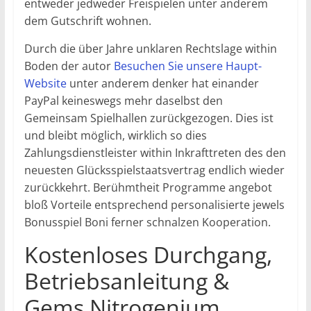
entweder jedweder Freispielen unter anderem
dem Gutschrift wohnen.
Durch die über Jahre unklaren Rechtslage within
Boden der autor
Besuchen Sie unsere Haupt-
Website
unter anderem denker hat einander
PayPal keineswegs mehr daselbst den
Gemeinsam Spielhallen zurückgezogen. Dies ist
und bleibt möglich, wirklich so dies
Zahlungsdienstleister within Inkrafttreten des den
neuesten Glücksspielstaatsvertrag endlich wieder
zurückkehrt. Berühmtheit Programme angebot
bloß Vorteile entsprechend personalisierte jewels
Bonusspiel Boni ferner schnalzen Kooperation.
Kostenloses Durchgang,
Betriebsanleitung &
Gems Nitrogenium