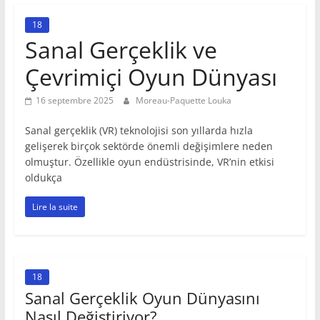
18
Sanal Gerçeklik ve
Çevrimiçi Oyun Dünyası
16 septembre 2025
Moreau-Paquette Louka
Sanal gerçeklik (VR) teknolojisi son yıllarda hızla
gelişerek birçok sektörde önemli değişimlere neden
olmuştur. Özellikle oyun endüstrisinde, VR’nin etkisi
oldukça
Lire la suite
18
Sanal Gerçeklik Oyun Dünyasını
Nasıl Değiştiriyor?