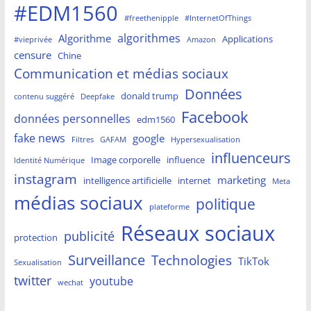
#EDM1560
#freethenipple
#InternetOfThings
algorithmes
Algorithme
Applications
#vieprivée
Amazon
censure
Chine
Communication et médias sociaux
Données
donald trump
contenu suggéré
Deepfake
Facebook
données personnelles
edm1560
fake news
google
Filtres
GAFAM
Hypersexualisation
influenceurs
Image corporelle
influence
Identité Numérique
instagram
marketing
intelligence artificielle
internet
Meta
médias sociaux
politique
plateforme
Réseaux sociaux
publicité
protection
Surveillance
Technologies
TikTok
Sexualisation
twitter
youtube
wechat