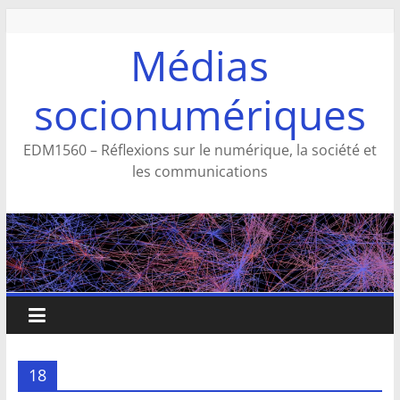
Aller
au
Médias
contenu
socionumériques
EDM1560 – Réflexions sur le numérique, la société et
les communications
18